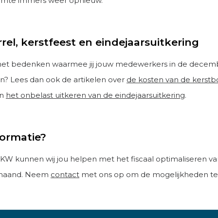
ruimte immers weer opnieuw.
rel, kerstfeest en eindejaarsuitkering
 het bedenken waarmee jij jouw medewerkers in de dece
en? Lees dan ook de artikelen over
de kosten van de kerstbo
n
het onbelast uitkeren van de eindejaarsuitkering
.
formatie?
KW kunnen wij jou helpen met het fiscaal optimaliseren v
maand. Neem
contact
met ons op om de mogelijkheden te