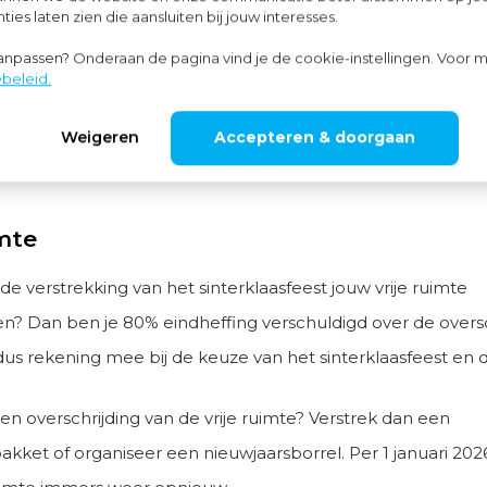
ies laten zien die aansluiten bij jouw interesses.
inderen van jouw werknemers, verrassen met een sinterkla
aanpassen? Onderaan de pagina vind je de cookie-instellingen. Voor m
us vormen eveneens loon van jouw werknemers ook als z
beleid.
ens het Sinterklaasfeest op de werkvloer. Ook dan is het m
Weigeren
Accepteren & doorgaan
 vrije ruimte van de
WKR-regeling
2025 onder te brengen.
imte
e verstrekking van het sinterklaasfeest jouw vrije ruimte
n? Dan ben je 80% eindheffing verschuldigd over de oversc
us rekening mee bij de keuze van het sinterklaasfeest en d
een overschrijding van de vrije ruimte? Verstrek dan een
akket of organiseer een nieuwjaarsborrel. Per 1 januari 202