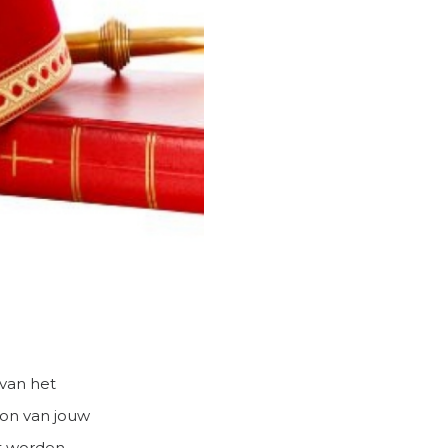
 van het
oon van jouw
t worden