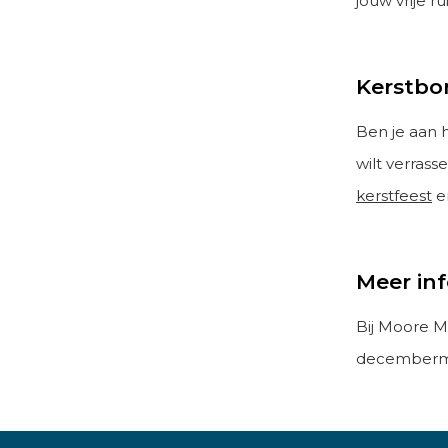
jouw vrije 
Kerstbor
Ben je aan
wilt verrass
kerstfeest
e
Meer in
Bij Moore M
december