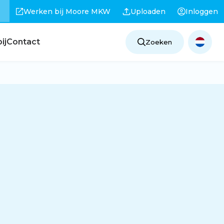
Werken bij Moore MKW
Uploaden
Inloggen
ij
Contact
Zoeken