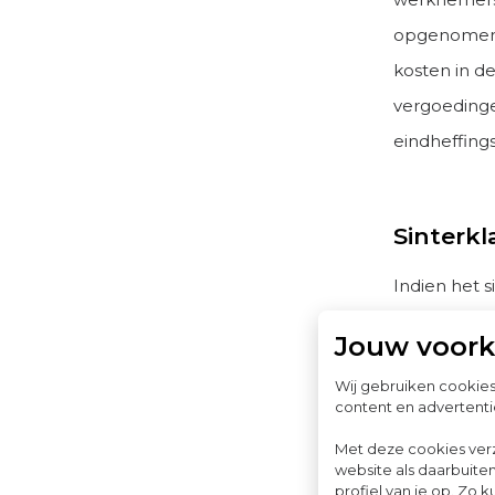
opgenomen. 
kosten in de
vergoeding
eindheffing
Sinterkl
Indien het s
voor voorzi
Jouw voor
en zijn piet
Wij gebruiken cookie
van de
werk
content en advertenti
Met deze cookies ver
website als daarbuiten
Cadeaus
profiel van je op. Z