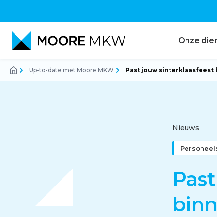
Onze die
Up-to-date met Moore MKW
Past jouw sinterklaasfeest
Accountancy
Audit
Nieuws
Personeels
Belastingadvies
Past
bin
Corporate finance