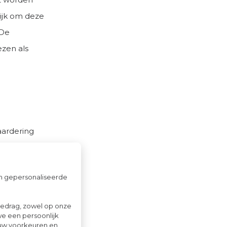
ijk om deze
 De
zen als
aardering
Sinterklaas
ije ruimte
om gepersonaliseerde
gedrag, zowel op onze
we een persoonlijk
ouw voorkeuren en