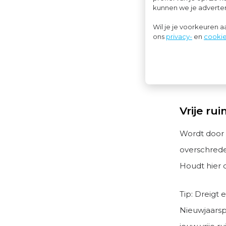
kunnen we je advertent
Wil je de k
Wil je je voorkeuren 
Deze cadea
ons
privacy-
en
cookie
gegeven tijd
kosten in de
Vrije ru
Wordt door d
overschrede
Houdt hier d
Tip: Dreigt 
Nieuwjaarsp