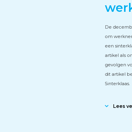
wer
Personeels- en salarisad
De decembe
om werkneme
Subsidieadvies
een sinterkl
artikel als 
Internationaal onderne
gevolgen vo
dit artikel
Sinterklaas.
Lees v