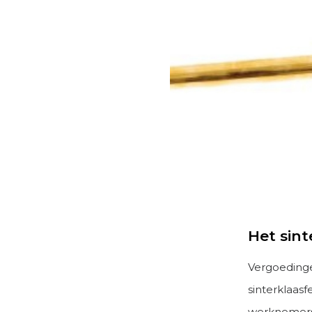
Het sint
Vergoedingen
sinterklaas
werknemers