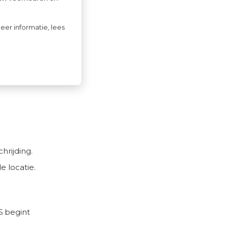
ascadeau?
eer informatie, lees
e worden
ogelijk de
hrijding.
e locatie.
6 begint