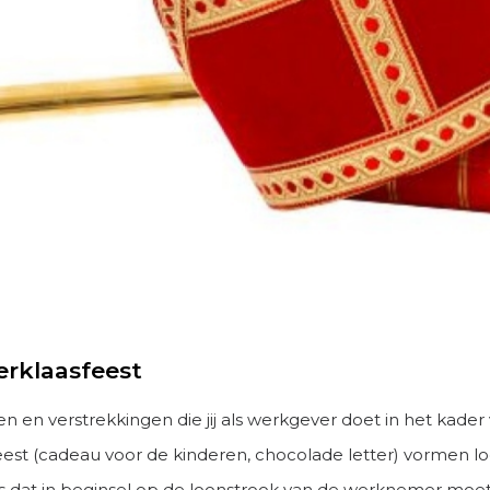
erklaasfeest
 en verstrekkingen die jij als werkgever doet in het kader
feest (cadeau voor de kinderen, chocolade letter) vormen l
 dat in beginsel op de loonstrook van de werknemer moe