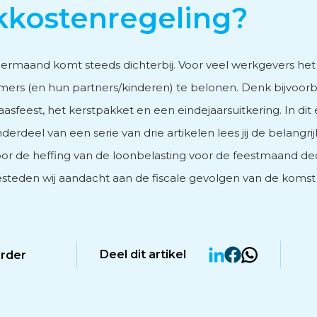
kkostenregeling?
vies
rmaand komt steeds dichterbij. Voor veel werkgevers h
rs (en hun partners/kinderen) te belonen. Denk bijvoor
aasfeest, het kerstpakket en een eindejaarsuitkering. In dit
onderdeel van een serie van drie artikelen lees jij de belangri
men
or de heffing van de loonbelasting voor de feestmaand d
 besteden wij aandacht aan de fiscale gevolgen van de komst
Deel dit artikel
erder