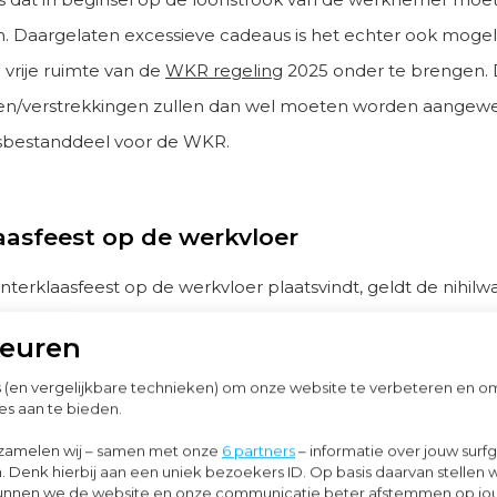
Daargelaten excessieve cadeaus is het echter ook mogel
 vrije ruimte van de
WKR regeling
2025 onder te brengen.
en/verstrekkingen zullen dan wel moeten worden aangewe
sbestanddeel voor de WKR.
aasfeest op de werkvloer
interklaasfeest op de werkvloer plaatsvindt, geldt de nihilw
eningen op de werkplek. De kosten van het inhuren van de 
keuren
en en de kosten voor de consumpties zullen dus niet in de vr
s (en vergelijkbare technieken) om onze website te verbeteren en 
kostenregeling
terecht komen.
es aan te bieden.
zamelen wij – samen met onze
6 partners
– informatie over jouw surf
. Denk hierbij aan een uniek bezoekers ID. Op basis daarvan stellen 
 voor niet-werknemers
o kunnen we de website en onze communicatie beter afstemmen op j