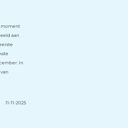
et moment
beeld aan
 eerste
jkste
ecember. In
 van
11-11-2025