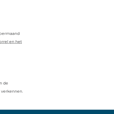
mbermaand
rrel en het
an de
 verkennen.