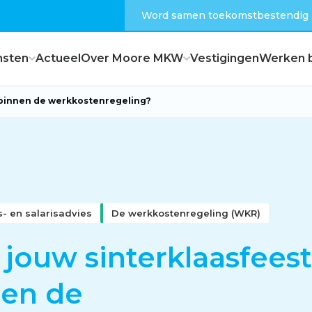
Word samen toekomstbestendig
nsten
Actueel
Over Moore MKW
Vestigingen
Werken b
 binnen de werkkostenregeling?
Dagelijks bestuur
Raad van commissarissen
- en salarisadvies
De werkkostenregeling (WKR)
Hoe zijn wij georganiseerd?
 jouw sinterklaasfeest
nen de
Feiten en cijfers