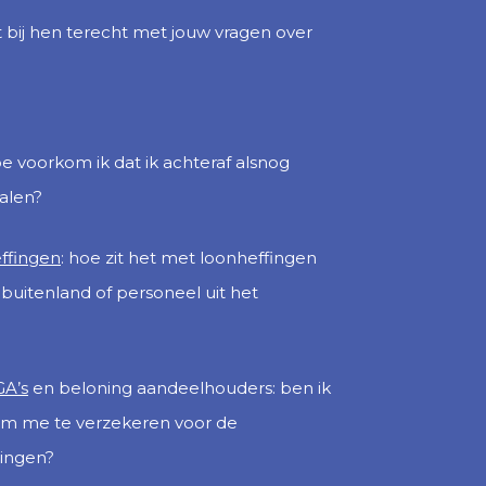
t bij hen terecht met jouw vragen over
oe voorkom ik dat ik achteraf alsnog
alen?
effingen
: hoe zit het met loonheffingen
buitenland of personeel uit het
GA’s
en beloning aandeelhouders: ben ik
t om me te verzekeren voor de
ingen?