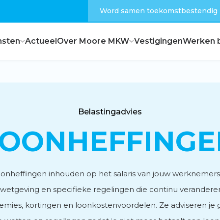
Word samen toekomstbestendig
nsten
Actueel
Over Moore MKW
Vestigingen
Werken b
Dagelijks bestuur
Belastingadvies
Raad van commissarissen
LOONHEFFINGE
Hoe zijn wij georganiseerd?
onheffingen inhouden op het salaris van jouw werknemers. Bi
wetgeving en specifieke regelingen die continu veranderen
premies, kortingen en loonkostenvoordelen. Ze adviseren je 
Feiten en cijfers