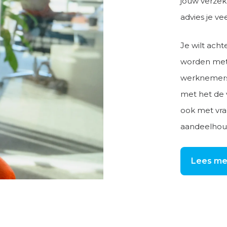
jouw verzek
advies je v
Je wilt acht
worden met
werknemersv
met het de 
ook met vr
aandeelhou
Lees me