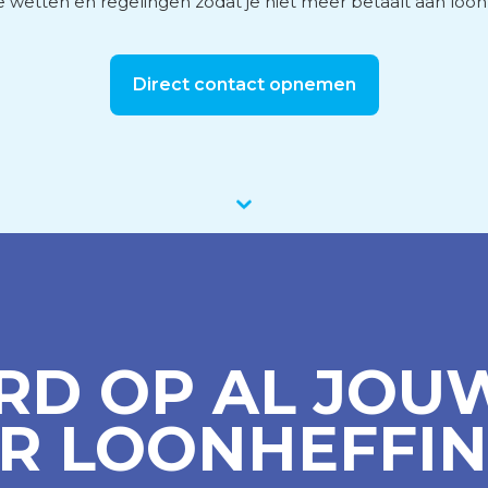
 wetten en regelingen zodat je niet meer betaalt aan loonk
vies
Direct contact opnemen
men
D OP AL JOU
R LOONHEFFI