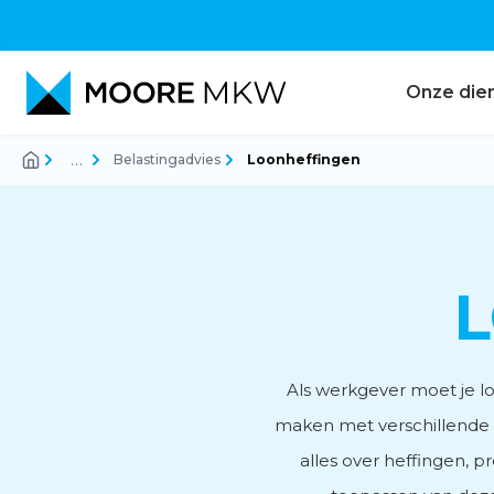
Onze die
…
Belastingadvies
Loonheffingen
Accountancy
Audit
Belastingadvies
Als werkgever moet je lo
maken met verschillende 
alles over heffingen, 
Corporate finance