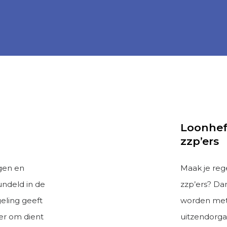
Loonhef
zzp’ers
gen en
Maak je reg
ndeld in de
zzp’ers? Dan
geling geeft
worden met 
er om dient
uitzendorgan