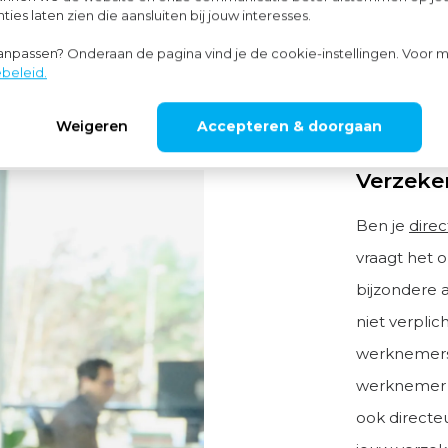
ies laten zien die aansluiten bij jouw interesses.
aanpassen? Onderaan de pagina vind je de cookie-instellingen. Voor m
beleid.
Weigeren
Accepteren & doorgaan
Verzeke
Ben je
dire
vraagt het 
bijzondere 
niet verplic
werknemers
werknemer i
ook directeu