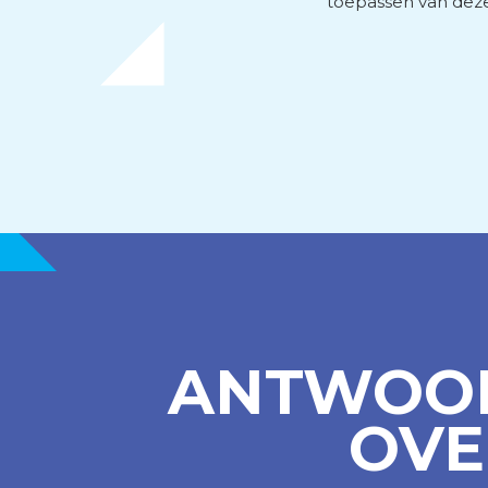
toepassen van deze
Personeels- en salarisad
Subsidieadvies
Internationaal onderne
ANTWOOR
OVE