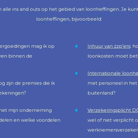
alle ins and outs op het gebied van loonheffingen. Je kun
loonheffingen, bijvoorbeeld:
vergoedingen mag ik op
Inhuur van zzp’ers
: h
ven binnen de
loonkosten moet bet
Internationale loonh
og zijn de premies die ik
met personeel in het 
ekeningen?
buitenland?
 met mijn onderneming
Verzekeringsplicht D
delen en welke voordelen
wel of niet verplich
werknemersverzeker