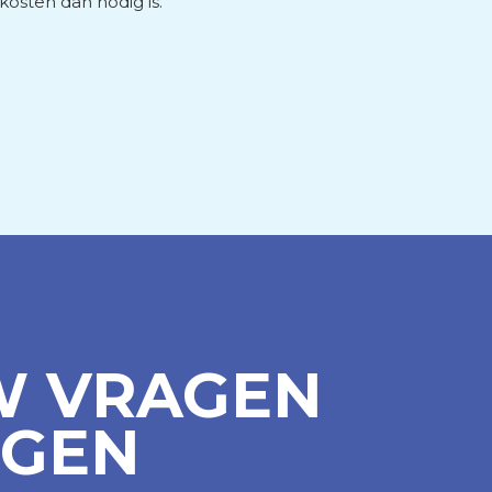
osten dan nodig is.
W VRAGEN
NGEN