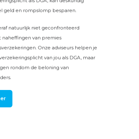
eringsplicht als DGA, kan deskundig
eel geld en rompslomp besparen.
eraf natuurlijk niet geconfronteerd
 naheffingen van premies
erzekeringen. Onze adviseurs helpen je
verzekeringsplicht van jou als DGA, maar
agen rondom de beloning van
ders.
er