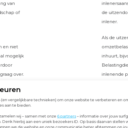
ing van
inlenersaan
dschap of
de uitzendo
inlener.
Als de uitz
 en niet
omzetbelast
al mogelijk
inhuurt, bij
ardoor
Belastingdi
 graag over.
inlenende pa
sprake zijn 
keuren
helpen je om
s (en vergelijkbare technieken) om onze website te verbeteren en 
beperken.
es aan te bieden.
zamelen wij – samen met onze
6 partners
– informatie over jouw surf
. Denk hierbij aan een uniek bezoekers ID. Op basis daarvan stellen 
o kunnen we de website en onze communicatie beter afstemmen op j
Lees me