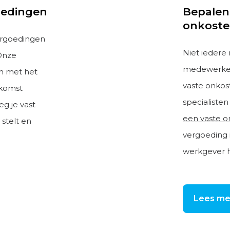
oedingen
Bepalen
onkoste
ergoedingen
Niet iedere
Onze
medewerker
en met het
vaste onko
nkomst
specialiste
g je vast
een vaste 
stelt en
vergoeding 
werkgever h
Lees me