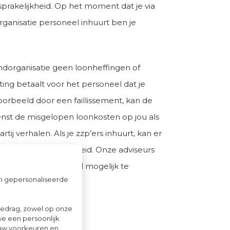
sprakelijkheid. Op het moment dat je via
rganisatie personeel inhuurt ben je
endorganisatie geen loonheffingen of
ing betaalt voor het personeel dat je
voorbeeld door een faillissement, kan de
enst de misgelopen loonkosten op jou als
rtij verhalen. Als je zzp’ers inhuurt, kan er
van schijnzelfstandigheid. Onze adviseurs
 deze risico’s zo veel mogelijk te
om gepersonaliseerde
gedrag, zowel op onze
we een persoonlijk
ouw voorkeuren en
er