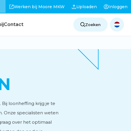
Werken bij Moore MKW
Uploaden
Inloggen
ij
Contact
Zoeken
N
j loonheffing krijg je te
. Onze specialisten weten
graag over het optimaal