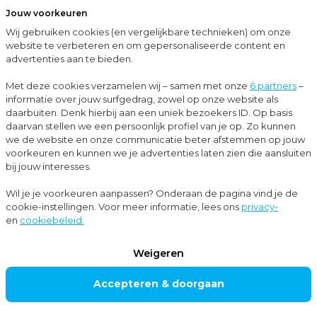
Jouw voorkeuren
Menu
Wij gebruiken cookies (en vergelijkbare technieken) om onze
Sluit
website te verbeteren en om gepersonaliseerde content en
advertenties aan te bieden.
Vestigingen
Bussum
Met deze cookies verzamelen wij – samen met onze
6 partners
–
MOORE MKW
informatie over jouw surfgedrag, zowel op onze website als
daarbuiten. Denk hierbij aan een uniek bezoekers ID. Op basis
ACCOUNTAN
daarvan stellen we een persoonlijk profiel van je op. Zo kunnen
TS EN
we de website en onze communicatie beter afstemmen op jouw
voorkeuren en kunnen we je advertenties laten zien die aansluiten
ADVISEURS
bij jouw interesses.
IN BUSSUM
Wil je je voorkeuren aanpassen? Onderaan de pagina vind je de
cookie-instellingen. Voor meer informatie, lees ons
privacy-
en
cookiebeleid.
In ons karakteristieke kantoor in Bussum werken we
Weigeren
met een hecht team aan strategische oplossingen
Accepteren & doorgaan
voor ondernemers in de regio. We zijn lokaal en
maatschappelijk betrokken, staan dichtbij onze