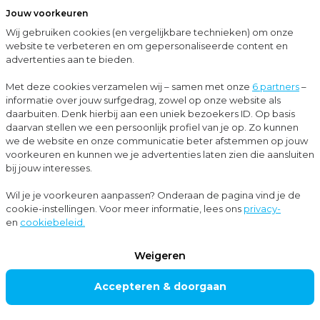
Jouw voorkeuren
Menu
Wij gebruiken cookies (en vergelijkbare technieken) om onze
Sluit
website te verbeteren en om gepersonaliseerde content en
advertenties aan te bieden.
…
Cases
KC Projects houdt met Moore MKW grip op internationale groei
Met deze cookies verzamelen wij – samen met onze
6 partners
–
informatie over jouw surfgedrag, zowel op onze website als
Cases
daarbuiten. Denk hierbij aan een uniek bezoekers ID. Op basis
daarvan stellen we een persoonlijk profiel van je op. Zo kunnen
Accountancy
+4
we de website en onze communicatie beter afstemmen op jouw
voorkeuren en kunnen we je advertenties laten zien die aansluiten
bij jouw interesses.
KC Projects houdt
Wil je je voorkeuren aanpassen? Onderaan de pagina vind je de
cookie-instellingen. Voor meer informatie, lees ons
privacy-
met Moore MKW
en
cookiebeleid.
grip op
Weigeren
internationale
Accepteren & doorgaan