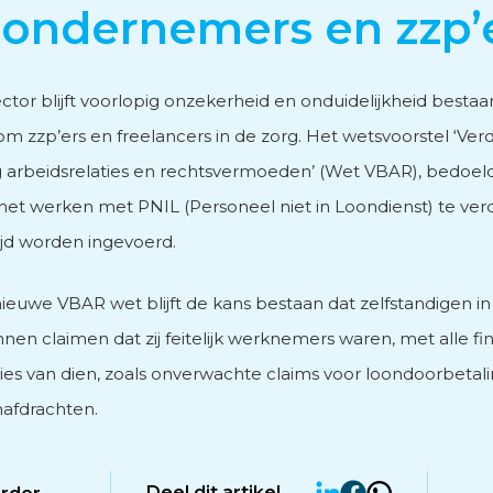
ondernemers en zzp’
vies
ctor blijft voorlopig onzekerheid en onduidelijkheid bestaa
m zzp’ers en freelancers in de zorg. Het wetsvoorstel ‘Verd
 arbeidsrelaties en rechtsvermoeden’ (Wet VBAR), bedoe
het werken met PNIL (Personeel niet in Loondienst) te verd
men
tijd worden ingevoerd.
ieuwe VBAR wet blijft de kans bestaan dat zelfstandigen in
nen claimen dat zij feitelijk werknemers waren, met alle fi
es van dien, zoals onverwachte claims voor loondoorbetalin
afdrachten.
Deel dit artikel