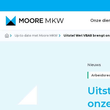
Onze die
Up-to-date met Moore MKW
Uitstel Wet VBAR brengt o
Accountancy
Audit
Nieuws
Arbeidsre
Belastingadvies
Uits
onze
Corporate finance