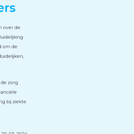
ers
n over de
uidelijking
ld om de
uidelijken,
 de zorg
nanciële
g bij ziekte
20-03-2024