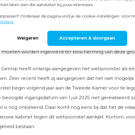
 niet tot de gewenste vereenvoudiging en verduidelijking za
ies laten zien die aansluiten bij jouw interesses.
Tweede Kamer wil dat het wetsvoorstel in tweeën gesplitst
aanpassen? Onderaan de pagina vind je de cookie-instellingen. Voor m
beleid.
nzake de bepaling of sprake is van een dienstbetrekking (
dere uitwerking en aanpassing. Het onderdeel met het wett
Weigeren
Accepteren & doorgaan
den als een zzp-er een uurtarief heeft dat lager is dan € 3
l moeten worden ingevoerd ter bescherming van deze gr
n Gennip heeft onlangs aangegeven het wetsvoorstel als éé
nen. Zeer recent heeft zij aangegeven dat het niet mogelijk 
rstel begin volgend jaar aan de Tweede Kamer voor te legge
e beoogde ingangsdatum van 1 juli 2025 niet gerealiseerd z
 is nog onbekend. Daar komt nog eens bij dat het de vraag
euwe kabinet tegen dit wetsvoorstel aankijkt. Kortom, voora
ijkheid bestaan.