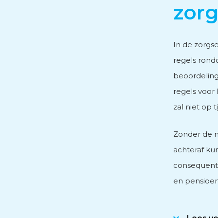
zorg
Personeels- en salarisad
In de zorgse
regels rondo
Subsidieadvies
beoordeling
regels voor 
Internationaal onderne
zal niet op 
Zonder de n
achteraf kun
consequenti
en pensioen