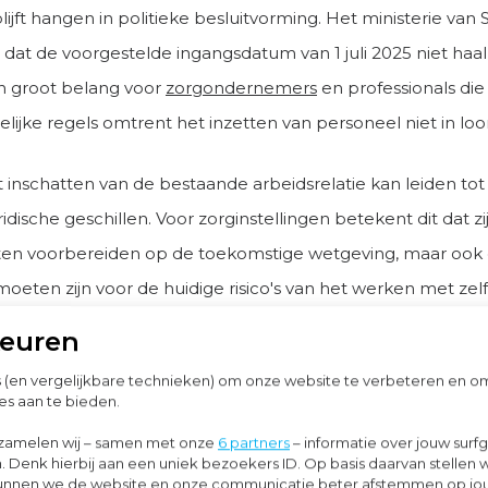
ijft hangen in politieke besluitvorming. Het ministerie van
dat de voorgestelde ingangsdatum van 1 juli 2025 niet haalb
an groot belang voor
zorgondernemers
en professionals die 
delijke regels omtrent het inzetten van personeel niet in loo
st inschatten van de bestaande arbeidsrelatie kan leiden tot
uridische geschillen. Voor zorginstellingen betekent dit dat zij
en voorbereiden op de toekomstige wetgeving, maar ook da
eten zijn voor de huidige risico's van het werken met zelf
keuren
e reacties op wetsvoorstel: onduidelijkheid
s (en vergelijkbare technieken) om onze website te verbeteren en 
es aan te bieden.
stel heeft tot veel kritische reacties en vragen geleid. Gez
zamelen wij – samen met onze
6 partners
– informatie over jouw surf
. Denk hierbij aan een uniek bezoekers ID. Op basis daarvan stellen 
eacties op het wetsvoorstel kan geconcludeerd worden dat 
o kunnen we de website en onze communicatie beter afstemmen op j