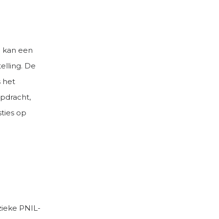
u kan een
elling. De
s het
pdracht,
ties op
zieke PNIL-