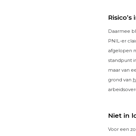
Risico’s 
Daarmee bli
PNIL-er clai
afgelopen m
standpunt i
maar van ee
grond van
h
arbeidsove
Niet in 
Voor een zor