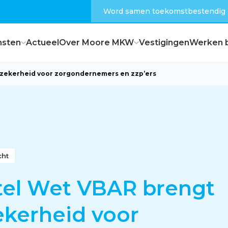
Word samen toekomstbestendig
nsten
Actueel
Over Moore MKW
Vestigingen
Werken b
nzekerheid voor zorgondernemers en zzp’ers
Dagelijks bestuur
Raad van commissarissen
cht
Hoe zijn wij georganiseerd?
tel Wet VBAR brengt
kerheid voor
Feiten en cijfers