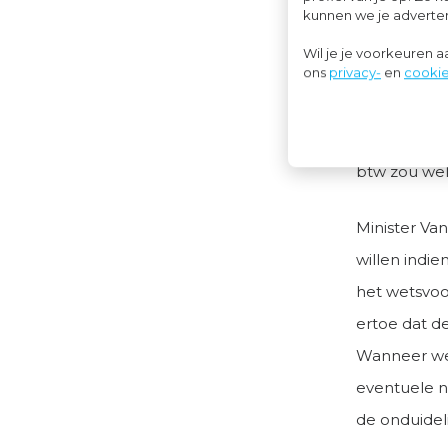
wetsvoorstel
kunnen we je advertent
De huidige 
Wil je je voorkeuren 
ons
privacy-
en
cookie
onderdeel i
verdient na
rechtsvermoe
btw zou we
Minister Va
willen indie
het wetsvoo
ertoe dat d
Wanneer wel
eventuele ni
de onduidel