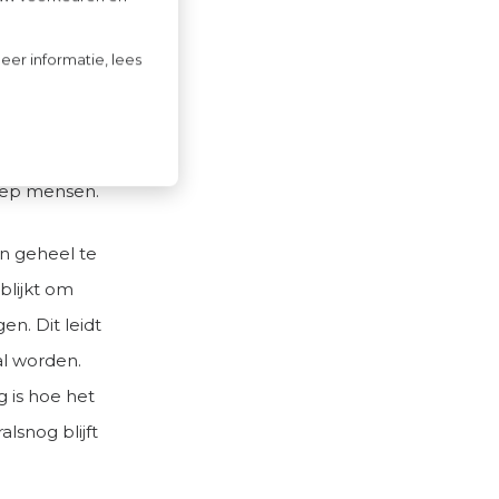
l leiden.
 wordt. Het
eer informatie, lees
ABC-formule)
elijk
2,24 excl.
oep mensen.
n geheel te
blijkt om
n. Dit leidt
al worden.
 is hoe het
lsnog blijft