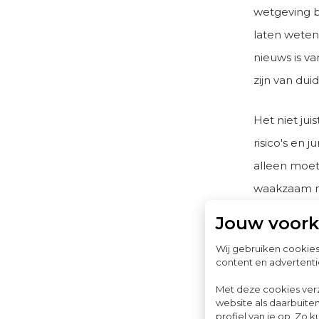
wetgeving bl
laten weten 
nieuws is v
zijn van dui
Het niet jui
risico's en j
alleen moet
waakzaam mo
Jouw voor
Kritisch
Wij gebruiken cookie
content en advertenti
Het wetsvoor
Met deze cookies ver
website als daarbuiten
kritische r
profiel van je op. Z