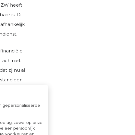
 SZW heeft
aar is. Dit
afhankelijk
ndienst.
 financiële
 zich niet
t zij nu al
standigen.
 blijft
om gepersonaliseerde
ien de
gedrag, zowel op onze
we een persoonlijk
het
ouw voorkeuren en