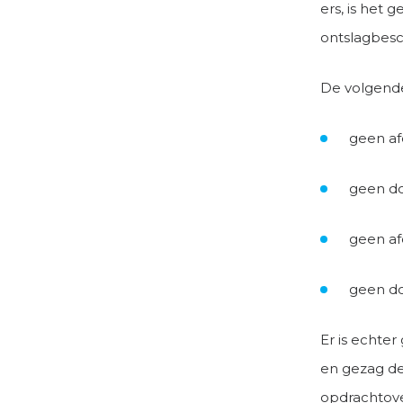
ers, is het 
ontslagbesc
De volgend
geen af
geen do
geen af
geen do
Er is echter
en gezag de
opdrachtove