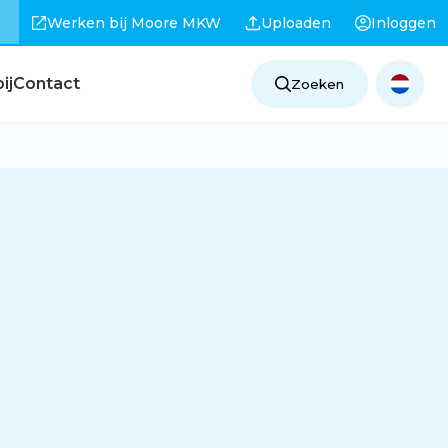
Werken bij Moore MKW
Uploaden
Inloggen
ij
Contact
Zoeken