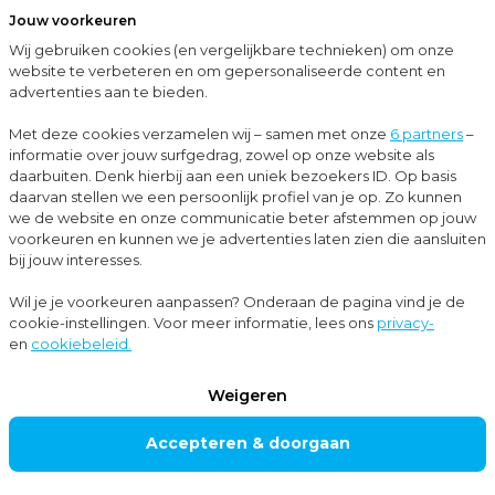
Jouw voorkeuren
Menu
Wij gebruiken cookies (en vergelijkbare technieken) om onze
Sluit
website te verbeteren en om gepersonaliseerde content en
advertenties aan te bieden.
Up-to-date met Moore MKW
Het (fiscale) hoofdlijnenakkoord op één A4
Met deze cookies verzamelen wij – samen met onze
6 partners
–
informatie over jouw surfgedrag, zowel op onze website als
Nieuws
daarbuiten. Denk hierbij aan een uniek bezoekers ID. Op basis
daarvan stellen we een persoonlijk profiel van je op. Zo kunnen
Belastingadvies
we de website en onze communicatie beter afstemmen op jouw
voorkeuren en kunnen we je advertenties laten zien die aansluiten
bij jouw interesses.
Het (fiscale)
Wil je je voorkeuren aanpassen? Onderaan de pagina vind je de
cookie-instellingen. Voor meer informatie, lees ons
privacy-
hoofdlijnenakkoor
en
cookiebeleid.
d op één A4
Weigeren
Accepteren & doorgaan
De PVV, VVD, NSC en BBB hebben het