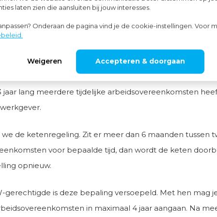
ies laten zien die aansluiten bij jouw interesses.
an arbeidsovereenkomsten voor bepaalde
aanpassen? Onderaan de pagina vind je de cookie-instellingen. Voor m
beleid.
overeenkomst voor bepaalde tijd gaat normaliter over in e
reenkomst voor onbepaalde tijd wanneer de werknemer ee
Weigeren
Accepteren & doorgaan
eenkomst voor bepaalde tijd ontvangt, of wanneer de we
3 jaar lang meerdere tijdelijke arbeidsovereenkomsten hee
e werkgever.
we de ketenregeling. Zit er meer dan 6 maanden tussen 
eenkomsten voor bepaalde tijd, dan wordt de keten door
lling opnieuw.
-gerechtigde is deze bepaling versoepeld. Met hen mag j
e arbeidsovereenkomsten in maximaal 4 jaar aangaan. Na me