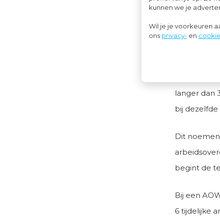
kunnen we je advertent
Keten v
Wil je je voorkeuren 
ons
privacy-
en
cookie
Een arbeids
arbeidsove
arbeidsover
langer dan 
bij dezelfd
Dit noemen 
arbeidsover
begint de te
Bij een AOW
6 tijdelijk