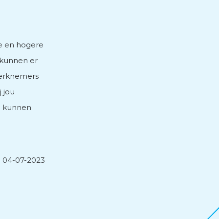
ie en hogere
 kunnen er
werknemers
j jou
j kunnen
04-07-2023