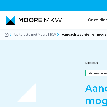
Onze die
Up-to-date met Moore MKW
Aandachtspunten en mogel
Accountancy
Audit
Nieuws
Arbeidsre
Belastingadvies
Aan
mog
Corporate finance