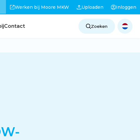
Werken bij Moore MKW
Uploaden
Inloggen
ij
Contact
Zoeken
OW-