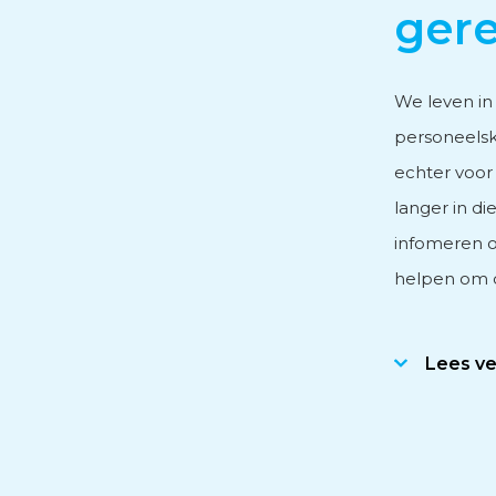
ger
Personeels- en salarisad
We leven in
personeelsk
Subsidieadvies
echter voo
langer in di
Internationaal onderne
infomeren o
helpen om d
Lees v