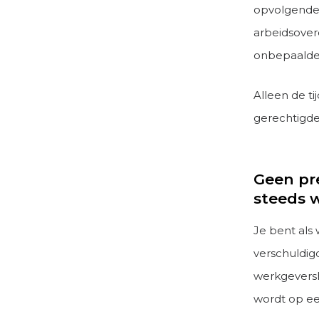
opvolgende 
arbeidsover
onbepaalde 
Alleen de t
gerechtigde 
Geen pr
steeds 
Je bent al
verschuldig
werkgeversh
wordt op ee