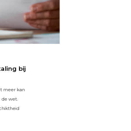
ling bij
et meer kan
j de wet.
chiktheid