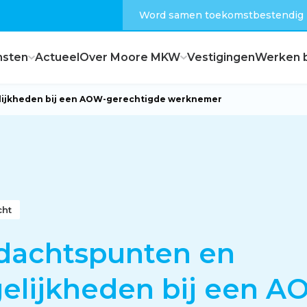
Word samen toekomstbestendig
nsten
Actueel
Over Moore MKW
Vestigingen
Werken b
ijkheden bij een AOW-gerechtigde werknemer
Dagelijks bestuur
Raad van commissarissen
cht
Hoe zijn wij georganiseerd?
dachtspunten en
elijkheden bij een A
Feiten en cijfers