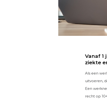
Vanaf 1 
ziekte 
Als een wer
uitvoeren, d
Een werknem
recht op 10