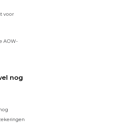
t voor
 de AOW-
wel nog
 nog
zekeringen