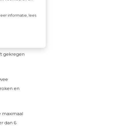
 tijd
eer informatie, lees
en
n vierde
rknemer
ft gekregen
twee
broken en
e maximaal
er dan 6