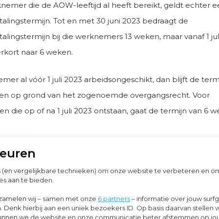
knemer die de AOW-leeftijd al heeft bereikt, geldt echter e
alingstermijn. Tot en met 30 juni 2023 bedraagt de
alingstermijn bij die werknemers 13 weken, maar vanaf 1 jul
erkort naar 6 weken.
mer al vóór 1 juli 2023 arbeidsongeschikt, dan blijft de term
en op grond van het zogenoemde overgangsrecht. Voor
en die op of na 1 juli 2023 ontstaan, gaat de termijn van 6 
keuren
ratieverplichtingen en het opzegverbod tijdens ziekte geld
durende 2 jaar, maar gedurende dezelfde periode als de
s (en vergelijkbare technieken) om onze website te verbeteren en 
es aan te bieden.
alingsverplichting. Dus 6 weken of, als het overgangsrecht
zamelen wij – samen met onze
6 partners
– informatie over jouw surf
s, 13 weken.
. Denk hierbij aan een uniek bezoekers ID. Op basis daarvan stellen 
o kunnen we de website en onze communicatie beter afstemmen op j