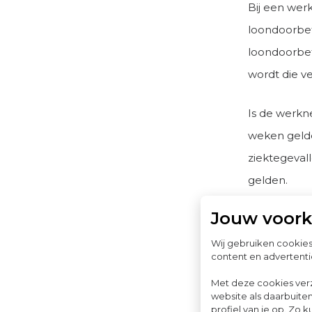
Bij een wer
loondoorbet
loondoorbet
wordt die v
Is de werkne
weken geld
ziektegevall
gelden.
Jouw voor
De re-integ
ers niet ge
Wij gebruiken cookie
content en advertenti
loondoorbet
Met deze cookies ver
toepassing i
website als daarbuiten
profiel van je op. Z