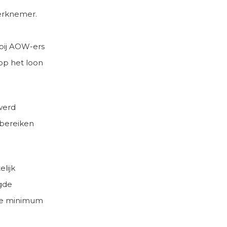
werknemer.
 bij AOW-ers
op het loon
werd
 bereiken
lijk
igde
 de minimum