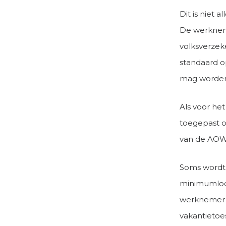
Dit is niet
De werknem
volksverzeke
standaard o
mag worden
Als voor he
toegepast o
van de AOW-
Soms wordt
minimumloon
werknemer 
vakantietoe