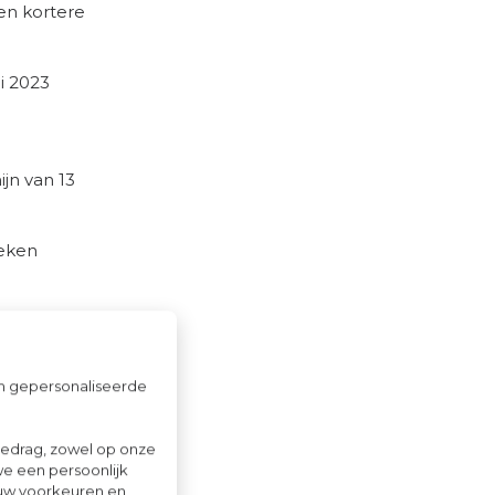
en kortere
i 2023
ijn van 13
weken
en bij AOW-
om gepersonaliseerde
 van
gedrag, zowel op onze
we een persoonlijk
ouw voorkeuren en