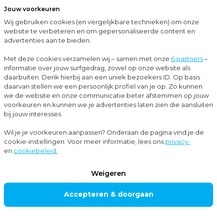
Jouw voorkeuren
Menu
Wij gebruiken cookies (en vergelijkbare technieken) om onze
Sluit
website te verbeteren en om gepersonaliseerde content en
advertenties aan te bieden.
Prinsjesdag 2024: de belangrijkste veranderingen rondom belastingtarieven
Met deze cookies verzamelen wij – samen met onze
6 partners
–
PRINSJESDA
informatie over jouw surfgedrag, zowel op onze website als
G 2024: DE
daarbuiten. Denk hierbij aan een uniek bezoekers ID. Op basis
daarvan stellen we een persoonlijk profiel van je op. Zo kunnen
BELANGRIJK
we de website en onze communicatie beter afstemmen op jouw
voorkeuren en kunnen we je advertenties laten zien die aansluiten
STE
bij jouw interesses.
VERANDERIN
Wil je je voorkeuren aanpassen? Onderaan de pagina vind je de
GEN
cookie-instellingen. Voor meer informatie, lees ons
privacy-
en
cookiebeleid.
RONDOM
BELASTINGT
Weigeren
ARIEVEN
Accepteren & doorgaan