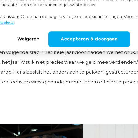
ies laten zien die aansluiten bij jouw interesses.
cces, meer complexiteit
aanpassen? Onderaan de pagina vind je de cookie-instellingen. Voor m
 indrukwekkend, maar zorgt ook voor nieuwe uitdagingen. 
beleid.
ie wordt omvangrijker en de btw-regels bij buitenlandse v
Weigeren
Accepteren & doorgaan
er. Langzaam verdwijnt voor Hans het overzicht en beseft hi
 een volgende stap. “Het hele jaar door hadden we het druk.
 het jaar wist ik niet precies waar we geld mee verdienden.”
op Hans besluit het anders aan te pakken: gestructuree
t en focus op winstgevende producten en efficiënte proce