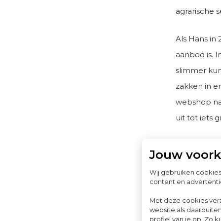
agrarische 
Als Hans in 
aanbod is. I
slimmer kunn
zakken in en
webshop naas
uit tot iets g
De webshop 
Jouw voor
andere prod
Wij gebruiken cookie
groeit uit 
content en advertenti
variërend v
Met deze cookies ver
website als daarbuiten
profiel van je op. Z