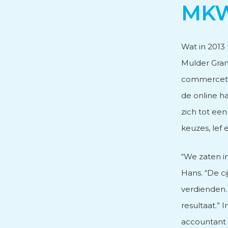
MK
Personeels- en salarisad
Wat in 2013
Mulder Gran
Subsidieadvies
commercetak
de online h
Internationaal onderne
zich tot een
keuzes, lef e
“We zaten in
Hans. “De ci
verdienden. 
resultaat.”
accountant 