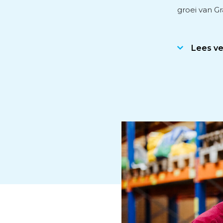
groei van G
Lees v