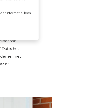
eer informatie, lees
De
erkopen
j dat het
 Maar aan
 Dat is het
rder en met
ssen.”