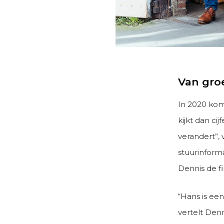
Van groe
In 2020 komt
kijkt dan c
verandert”, 
stuurinform
Dennis de fi
“Hans is ee
vertelt Den