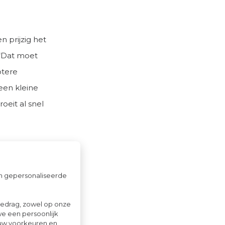
n prijzig het
 “Dat moet
otere
 een kleine
oeit al snel
bshops voor
eizoen,
om gepersonaliseerde
producten
arbecues.
gedrag, zowel op onze
we een persoonlijk
ouw voorkeuren en