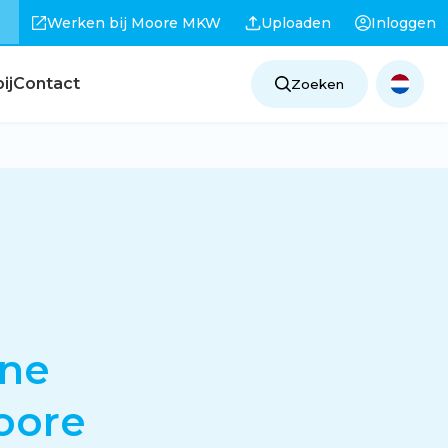
Werken bij Moore MKW
Uploaden
Inloggen
ij
Contact
Zoeken
ine
oore