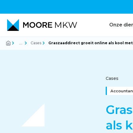
Onze die
…
Cases
Graszaaddirect groeit online als kool m
Accountancy
Audit
Cases
Accountan
Belastingadvies
Gras
als 
Corporate finance