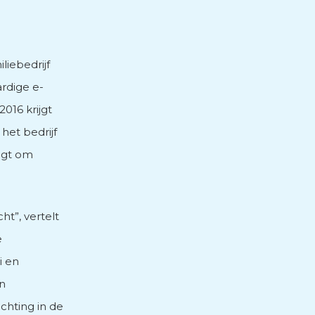
liebedrijf
ardige e-
016 krijgt
het bedrijf
aagt om
ht”, vertelt
e
i en
en
hting in de