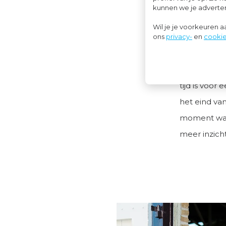
kunnen we je advertent
Meer su
Wil je je voorkeuren 
De groei is
ons
privacy-
en
cookie
administrat
ingewikkeld
tijd is voor
het eind van
moment waar
meer inzich