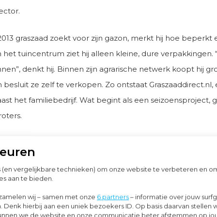
sector.
2013 graszaad zoekt voor zijn gazon, merkt hij hoe beperkt e
n het tuincentrum ziet hij alleen kleine, dure verpakkingen.
en”, denkt hij. Binnen zijn agrarische netwerk koopt hij gr
 besluit ze zelf te verkopen. Zo ontstaat Graszaaddirect.nl,
t het familiebedrijf. Wat begint als een seizoensproject, gr
roters.
slaat aan en breidt zich de jaren daarna uit met extra we
keuren
ucten. Wat begon als een praktische oplossing voor één s
s (en vergelijkbare technieken) om onze website te verbeteren en 
tot een groep van negen gespecialiseerde webshops, met 
es aan te bieden.
an gras- en bloemzaad, mest, vogelvoer, zwembaden en b
zamelen wij – samen met onze
6 partners
– informatie over jouw surf
. Denk hierbij aan een uniek bezoekers ID. Op basis daarvan stellen 
o kunnen we de website en onze communicatie beter afstemmen op j