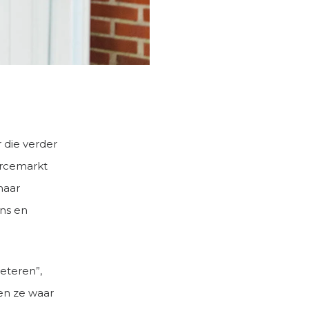
 die verder
ercemarkt
naar
ans en
eteren”,
en ze waar