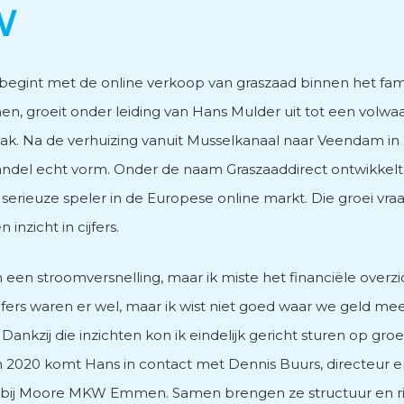
W
vies
 begint met de online verkoop van graszaad binnen het fami
en, groeit onder leiding van Hans Mulder uit tot een volwa
. Na de verhuizing vanuit Musselkanaal naar Veendam in 2
andel echt vorm. Onder de naam Graszaaddirect ontwikkelt 
men
 serieuze speler in de Europese online markt. Die groei vr
n inzicht in cijfers.
 een stroomversnelling, maar ik miste het financiële overzic
jfers waren er wel, maar ik wist niet goed waar we geld me
Dankzij die inzichten kon ik eindelijk gericht sturen op groe
 In 2020 komt Hans in contact met Dennis Buurs, directeur 
bij Moore MKW Emmen. Samen brengen ze structuur en ric