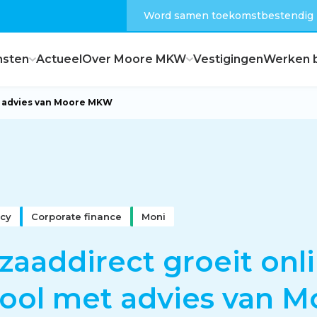
Word samen toekomstbestendig
nsten
Actueel
Over Moore MKW
Vestigingen
Werken b
et advies van Moore MKW
Dagelijks bestuur
Raad van commissarissen
cy
Corporate finance
Moni
Hoe zijn wij georganiseerd?
zaaddirect groeit onl
kool met advies van M
Feiten en cijfers