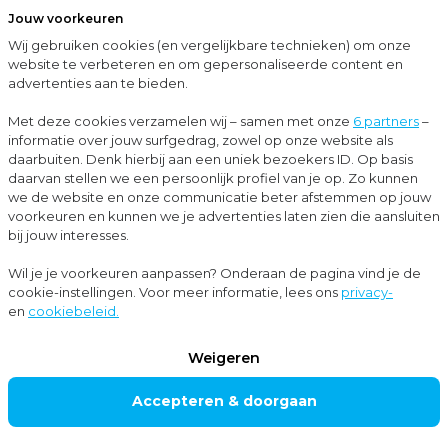
Jouw voorkeuren
Menu
Wij gebruiken cookies (en vergelijkbare technieken) om onze
Sluit
website te verbeteren en om gepersonaliseerde content en
advertenties aan te bieden.
…
Cases
Moore MKW begeleidt Toilet Service Twente bij succesvolle verkoop aan DIXI
Met deze cookies verzamelen wij – samen met onze
6 partners
–
informatie over jouw surfgedrag, zowel op onze website als
Cases
daarbuiten. Denk hierbij aan een uniek bezoekers ID. Op basis
daarvan stellen we een persoonlijk profiel van je op. Zo kunnen
Corporate finance
+3
we de website en onze communicatie beter afstemmen op jouw
voorkeuren en kunnen we je advertenties laten zien die aansluiten
bij jouw interesses.
Moore MKW
Wil je je voorkeuren aanpassen? Onderaan de pagina vind je de
cookie-instellingen. Voor meer informatie, lees ons
privacy-
begeleidt Toilet
en
cookiebeleid.
Service Twente bij
Weigeren
succesvolle
Accepteren & doorgaan