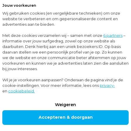
Jouw voorkeuren
Menu
Wij gebruiken cookies (en vergelijkbare technieken) om onze
Sluit
website te verbeteren en om gepersonaliseerde content en
advertenties aan te bieden.
…
Blogs
Waarom het goed interpreteren van due diligence cruciaal is bij een bedrijfsovername
Met deze cookies verzamelen wij – samen met onze
6 partners
–
informatie over jouw surfgedrag, zowel op onze website als
Blogs
daarbuiten. Denk hierbij aan een uniek bezoekers ID. Op basis
daarvan stellen we een persoonlijk profiel van je op. Zo kunnen
Corporate finance
+2
we de website en onze communicatie beter afstemmen op jouw
voorkeuren en kunnen we je advertenties laten zien die aansluiten
bij jouw interesses.
Waarom het goed
Wil je je voorkeuren aanpassen? Onderaan de pagina vind je de
cookie-instellingen. Voor meer informatie, lees ons
privacy-
interpreteren van
en
cookiebeleid.
due diligence
Weigeren
cruciaal is bij een
Accepteren & doorgaan