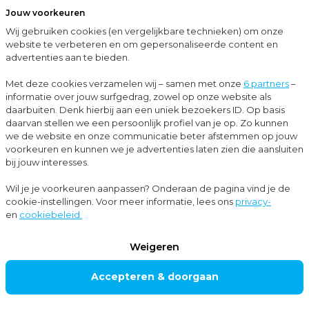
Jouw voorkeuren
Menu
Wij gebruiken cookies (en vergelijkbare technieken) om onze
Sluit
website te verbeteren en om gepersonaliseerde content en
advertenties aan te bieden.
Up-to-date met Moore MKW
Prinsjesdag 2025: de belangrijkste wijzigingen voor werkgevers
Met deze cookies verzamelen wij – samen met onze
6 partners
–
informatie over jouw surfgedrag, zowel op onze website als
Nieuws
daarbuiten. Denk hierbij aan een uniek bezoekers ID. Op basis
daarvan stellen we een persoonlijk profiel van je op. Zo kunnen
Belastingadvies
we de website en onze communicatie beter afstemmen op jouw
voorkeuren en kunnen we je advertenties laten zien die aansluiten
bij jouw interesses.
Prinsjesdag 2025:
Wil je je voorkeuren aanpassen? Onderaan de pagina vind je de
cookie-instellingen. Voor meer informatie, lees ons
privacy-
de belangrijkste
en
cookiebeleid.
wijzigingen voor
Weigeren
werkgevers
Accepteren & doorgaan