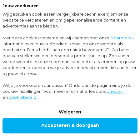
Jouw voorkeuren
Menu
Wij gebruiken cookies (en vergelijkbare technieken) om onze
Sluit
website te verbeteren en om gepersonaliseerde content en
advertenties aan te bieden.
Up-to-date met Moore MKW
Giften via de bv
Met deze cookies verzamelen wij – samen met onze
6 partners
–
informatie over jouw surfgedrag, zowel op onze website als
Nieuws
daarbuiten. Denk hierbij aan een uniek bezoekers ID. Op basis
daarvan stellen we een persoonlijk profiel van je op. Zo kunnen
Belastingadvies
we de website en onze communicatie beter afstemmen op jouw
voorkeuren en kunnen we je advertenties laten zien die aansluiten
bij jouw interesses.
Giften via de bv
Wil je je voorkeuren aanpassen? Onderaan de pagina vind je de
cookie-instellingen. Voor meer informatie, lees ons
privacy-
en
cookiebeleid.
Heb je een besloten vennootschap (bv) en wil je
giften doen? Het is aantrekkelijker om te schenken
Weigeren
vanuit een bv in plaats van privé. Bovendien levert
Accepteren & doorgaan
het doen van giften via de bv een extra