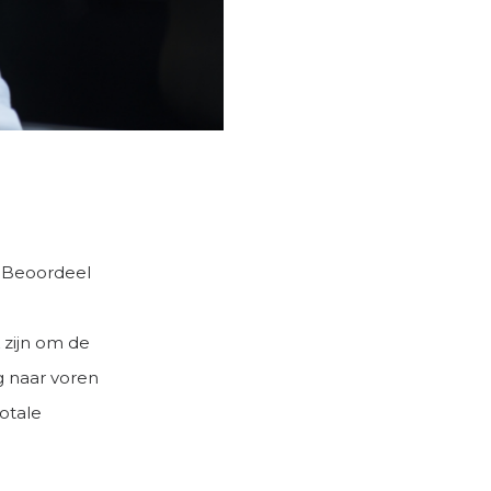
e. Beoordeel
 zijn om de
g naar voren
totale