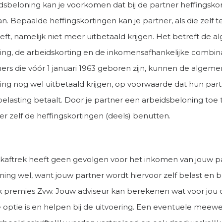
idsbeloning kan je voorkomen dat bij de partner heffingsko
n. Bepaalde heffingskortingen kan je partner, als die zelf t
ft, namelijk niet meer uitbetaald krijgen. Het betreft de 
ting, de arbeidskorting en de inkomensafhankelijke combina
ners die vóór 1 januari 1963 geboren zijn, kunnen de algem
ting nog wel uitbetaald krijgen, op voorwaarde dat hun par
elasting betaalt. Door je partner een arbeidsbeloning toe 
er zelf de heffingskortingen (deels) benutten.
ftrek heeft geen gevolgen voor het inkomen van jouw pa
ning wel, want jouw partner wordt hiervoor zelf belast en b
k premies Zvw. Jouw adviseur kan berekenen wat voor jou 
e optie is en helpen bij de uitvoering. Een eventuele meew