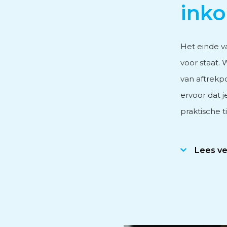
inko
Personeels- en salarisad
Het einde va
voor staat.
Subsidieadvies
van aftrekpo
ervoor dat j
Internationaal onderne
praktische t
Lees v