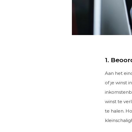
1. Beoor
Aan het eind
of je winst 
inkomstenbel
winst te ve
te halen. Ho
kleinschalig