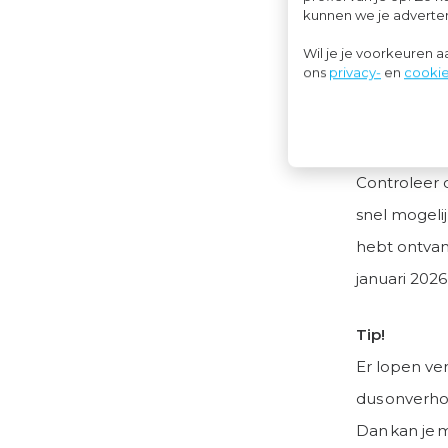
kunnen we je advertent
Over de aans
Wil je je voorkeuren 
2026 een re
ons
privacy-
en
cookie
belastingre
vragen.
Controleer d
snel mogelij
hebt ontvan
januari 2026
Tip!
Er lopen ver
dus onverho
Dan kan je 