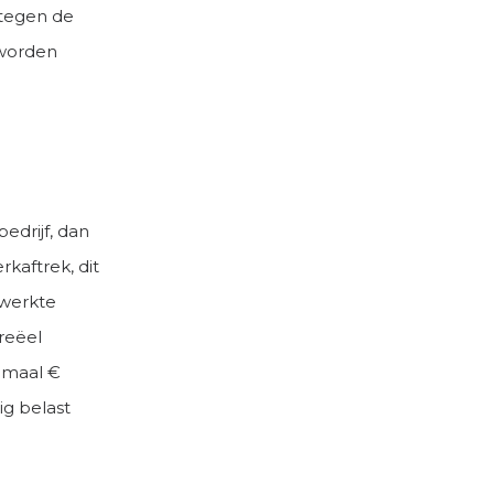
 tegen de
 worden
bedrijf, dan
kaftrek, dit
ewerkte
reëel
nimaal €
ig belast