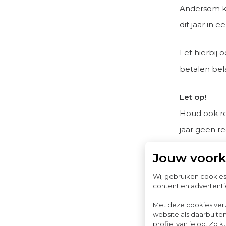
Andersom kan
dit jaar in 
Let hierbij
betalen bel
Let op!
Houd ook re
jaar geen r
betrekt of 
Jouw voor
pas volgend
Wij gebruiken cookie
content en advertenti
2. Voor
Met deze cookies ver
website als daarbuiten
aanslag
profiel van je op. Z