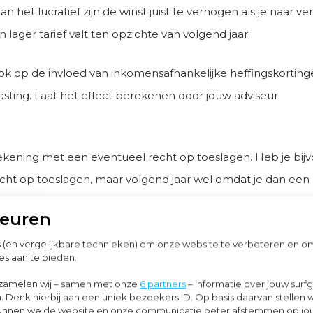
 het lucratief zijn de winst juist te verhogen als je naar v
een lager tarief valt ten opzichte van volgend jaar.
 ook op de invloed van inkomensafhankelijke heffingskortin
asting. Laat het effect berekenen door jouw adviseur.
kening met een eventueel recht op toeslagen. Heb je bijv
echt op toeslagen, maar volgend jaar wel omdat je dan ee
gebruik gaat maken van kinderopvang, dan kan je waarschijn
keuren
 jaar de winst verlagen.
s (en vergelijkbare technieken) om onze website te verbeteren en 
es aan te bieden.
kom belastingrente: verzoek om een voor
zamelen wij – samen met onze
6 partners
– informatie over jouw surf
. Denk hierbij aan een uniek bezoekers ID. Op basis daarvan stellen 
o kunnen we de website en onze communicatie beter afstemmen op j