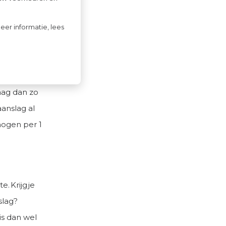
f 1 juli
eer informatie, lees
Deze
lag aan te
raag dan zo
aanslag al
mogen per 1
. Krijg je
slag?
s dan wel