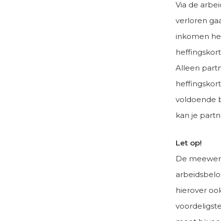
Via de arbe
verloren gaa
inkomen hee
heffingskor
Alleen part
heffingskor
voldoende b
kan je partn
Let op!
De meewerka
arbeidsbelo
hierover oo
voordeligst