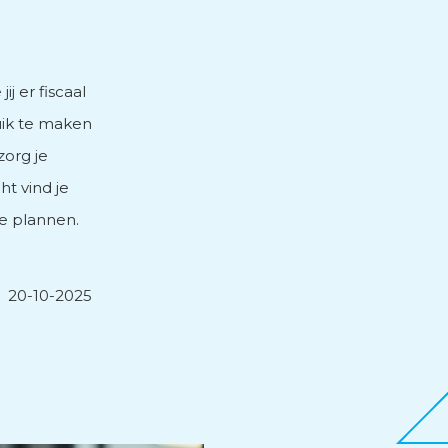
j er fiscaal
uik te maken
zorg je
ht vind je
te plannen.
20-10-2025