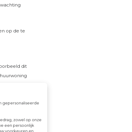
erwachting
gen op de te
oorbeeld dit
n huurwoning
lijk beter
om gepersonaliseerde
lopige
gedrag, zowel op onze
we een persoonlijk
ouw voorkeuren en