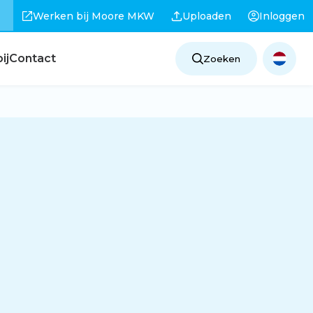
Werken bij Moore MKW
Uploaden
Inloggen
ij
Contact
Zoeken