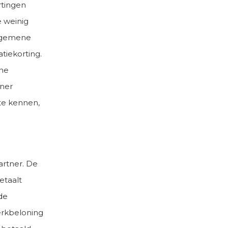
rtingen
e weinig
algemene
tiekorting.
ene
tner
te kennen,
rtner. De
etaalt
de
erkbeloning