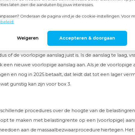
ies laten zien die aansluiten bij jouw interesses.
lag inkomstenbelasting 2025 rekent de Belastingdienst vana
aanpassen? Onderaan de pagina vind je de cookie-instellingen. Voor m
nte van nu nog 6,5% (de rente in 2026 is nog niet bekend). 
beleid.
nte kan voorkomen worden door tijdig een voorlopige aans
Weigeren
Accepteren & doorgaan
us of de voorlopige aanslag juist is. Is de aanslag te laag, v
k een nieuwe voorlopige aanslag aan. Als je de voorlopige 
gen en nog in 2025 betaalt, dat leidt dat tot een lager ver
 wat gunstig kan zijn voor box 3.
schillende procedures over de hoogte van de belastingrente
opt te maken met belastingrente op een (voorlopige) aan
meedoen aan de massaalbezwaarprocedure hiertegen. Het i