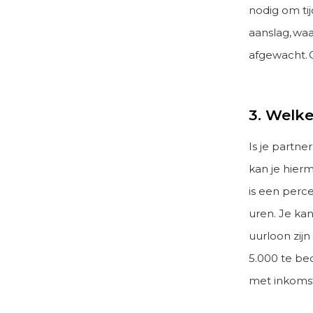
nodig om ti
aanslag, wa
afgewacht. 
3. Welk
Is je partner
kan je hier
is een perc
uren. Je ka
uurloon zij
5.000 te be
met inkomst