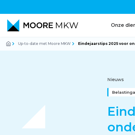
Onze die
Up-to-date met Moore MKW
Eindejaarstips 2025 voor o
Accountancy
Audit
Nieuws
Belasting
Belastingadvies
Eind
ond
Corporate finance