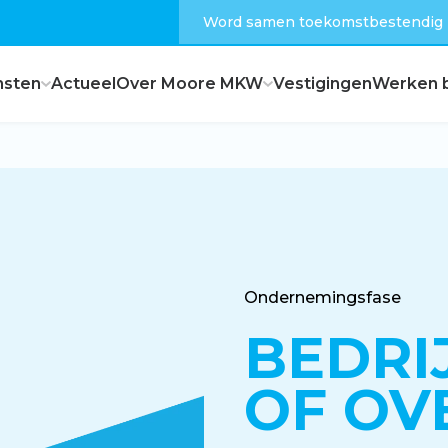
Word samen toekomstbestendig
nsten
Actueel
Over Moore MKW
Vestigingen
Werken b
Dagelijks bestuur
Raad van commissarissen
Ondernemingsfase
BEDRI
Hoe zijn wij georganiseerd?
OF OV
Feiten en cijfers