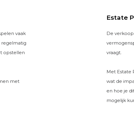
Estate 
 spelen vaak
De verkoop 
 regelmatig
vermogenspo
et opstellen
vraagt.
Met Estate 
samen met
wat de impa
en hoe je d
mogelijk ku