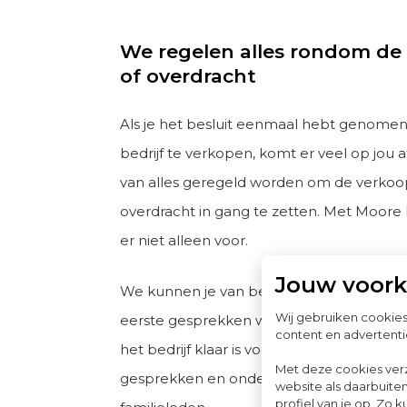
We regelen alles rondom de
of overdracht
Als je het besluit eenmaal hebt genome
bedrijf te verkopen, komt er veel op jou a
van alles geregeld worden om de verkoo
overdracht in gang te zetten. Met Moore
er niet alleen voor.
Jouw voor
We kunnen je van begin tot eind ontzorg
Wij gebruiken cookie
eerste gesprekken waarbij we in kaart b
content en advertenti
het bedrijf klaar is voor de verkoop tot de
Met deze cookies ver
gesprekken en onderhandelingen met ko
website als daarbuiten
profiel van je op. Z