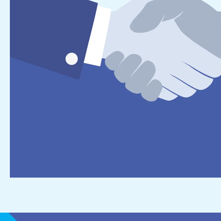
Personeels- en salarisad
Subsidieadvies
Internationaal onderne