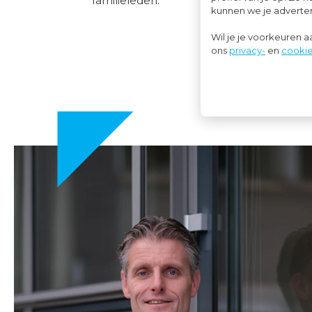
familieleden.
kunnen we je advertent
Wil je je voorkeuren 
ons
privacy-
en
cookie