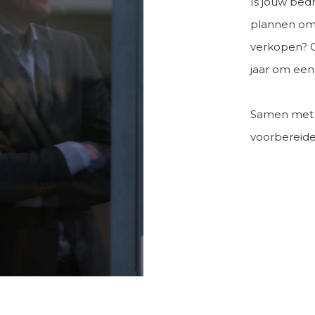
Is jouw bedr
plannen om 
verkopen? G
jaar om een
Samen met on
voorbereid