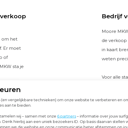
 verkoop
Bedrijf 
Moore MKW C
n om het
de verkoop 
f. Er moet
in kaart br
p of
weten preci
 MKW sta je
Voor alle st
Moore MKW 
keuren
en: van de
deskundige 
s (en vergelijkbare technieken) om onze website te verbeteren en 
rengen of
afwikkeling 
es aan te bieden.
belangen en
zamelen wij – samen met onze
6 partners
– informatie over jouw surf
pers of
. Denk hierbij aan een uniek bezoekers ID. Op basis daarvan stellen 
o kunnen we de website en onze communicatie beter afstemmen op j