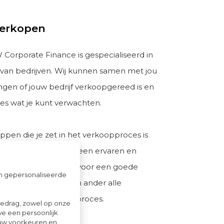
verkopen
orporate Finance is gespecialiseerd in
van bedrijven. Wij kunnen samen met jou
engen of jouw bedrijf verkoopgereed is en
es wat je kunt verwachten.
appen die je zet in het verkoopproces is
Corporate Finance een ervaren en
partner. We zorgen voor een goede
om gepersonaliseerde
en begrijpen als geen ander alle
 emoties tijdens dit proces.
gedrag, zowel op onze
we een persoonlijk
ouw voorkeuren en