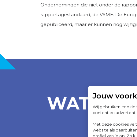
Ondernemingen die niet onder de rapport
rapportagestandaard, de VSME. De Euro
gepubliceerd, maar er kunnen nog wijzi
Jouw voor
WAT MOE
Wij gebruiken cookie
content en advertenti
Met deze cookies ver
website als daarbuiten
profiel van je op. Z