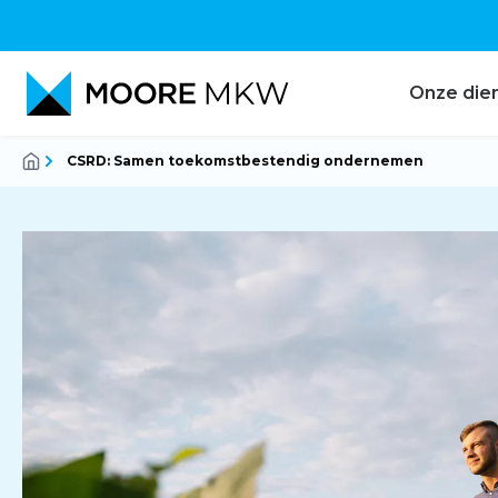
Onze die
CSRD: Samen toekomstbestendig ondernemen
Accountancy
Audit
Belastingadvies
Corporate finance