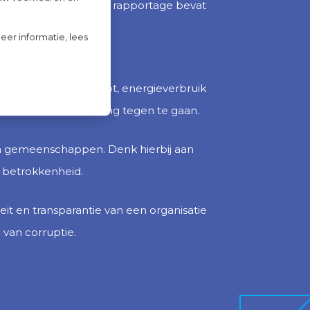
het jaarverslag. Deze rapportage bevat
eer informatie, lees
eu, zoals CO₂-uitstoot, energieverbruik
 en klimaatverandering tegen te gaan.
 en gemeenschappen. Denk hierbij aan
e betrokkenheid.
it en transparantie van een organisatie
 van corruptie.