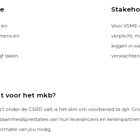
se
Stakeho
f en
Voor VSME-r
n mens en
verplicht, m
krijgen in w
f raken.
verwachten
t voor het mkb?
ect onder de CSRD valt, is het slim om voorbereid te zijn. 
zaamheidsprestaties van hun leveranciers en ketenpartners. 
rmatie van jou nodig.