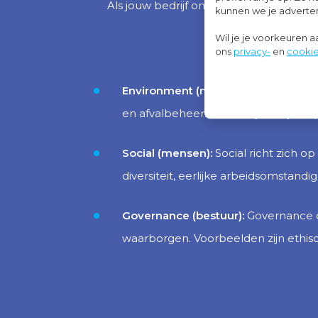
Als jouw bedrijf onder de CSRD valt, 
kunnen we je advertent
Wil je je voorkeuren 
ons
privacy-
en
cookie
Environment (milieu):
De pijler Envi
en afvalbeheer. Als bedrijf kun je
Social (mensen):
Social richt zich 
diversiteit, eerlijke arbeidsomstan
Governance (bestuur):
Governance om
waarborgen. Voorbeelden zijn ethis