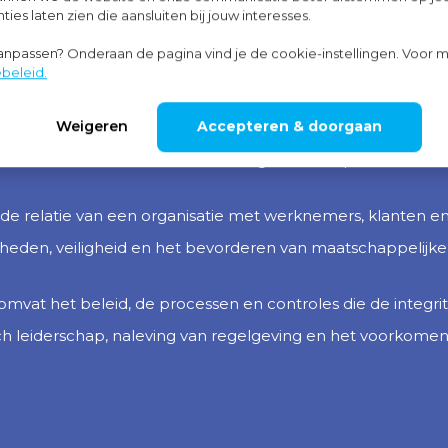
moet je een jaarlijkse duurzaamheidsrapportage opnemen in 
ies laten zien die aansluiten bij jouw interesses.
onder andere informatie over de drie ESG-pijlers:
aanpassen? Onderaan de pagina vind je de cookie-instellingen. Voor m
beleid.
Weigeren
Accepteren & doorgaan
ronment draait om de impact van een organisatie op het mili
 impact maken door duurzame strategieën te implementeren
op de relatie van een organisatie met werknemers, klanten
digheden, veiligheid en het bevorderen van maatschappelijk
vat het beleid, de processen en controles die de integrite
ch leiderschap, naleving van regelgeving en het voorkomen