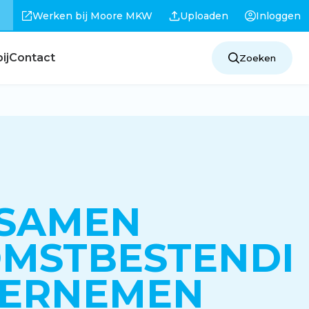
Werken bij Moore MKW
Uploaden
Inloggen
ij
Contact
Zoeken
 SAMEN
MSTBESTENDI
DERNEMEN