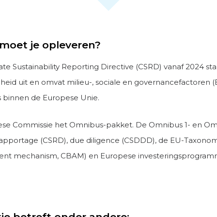
moet je opleveren?
Sustainability Reporting Directive (CSRD) vanaf 2024 staps
id uit en omvat milieu-, sociale en governancefactoren (E
s binnen de Europese Unie.
pese Commissie het Omnibus-pakket. De Omnibus 1- en O
apportage (CSRD), due diligence (CSDDD), de EU-Taxono
ment mechanism, CBAM) en Europese investeringsprogram
ie betreft onder andere: