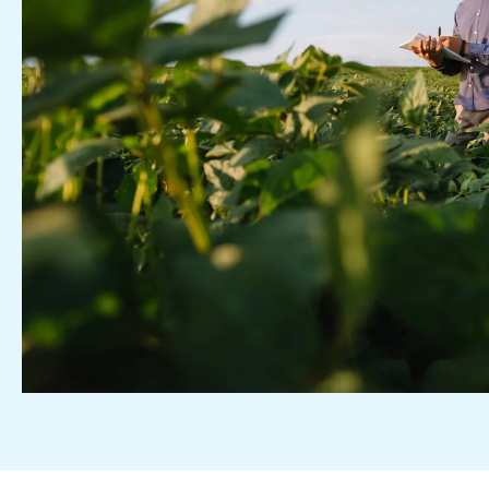
Personeels- en salarisad
Subsidieadvies
Internationaal onderne