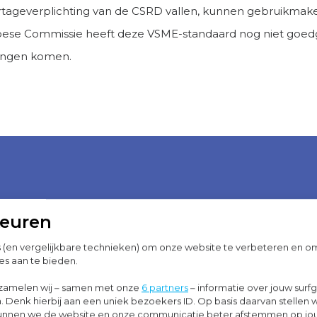
ageverplichting van de CSRD vallen, kunnen gebruikmaken 
pese Commissie heeft deze VSME-standaard nog niet goed
gingen komen.
keuren
T JE OPLEVERE
s (en vergelijkbare technieken) om onze website te verbeteren en 
DE CSRD?
es aan te bieden.
zamelen wij – samen met onze
6 partners
– informatie over jouw surf
. Denk hierbij aan een uniek bezoekers ID. Op basis daarvan stellen 
o kunnen we de website en onze communicatie beter afstemmen op j