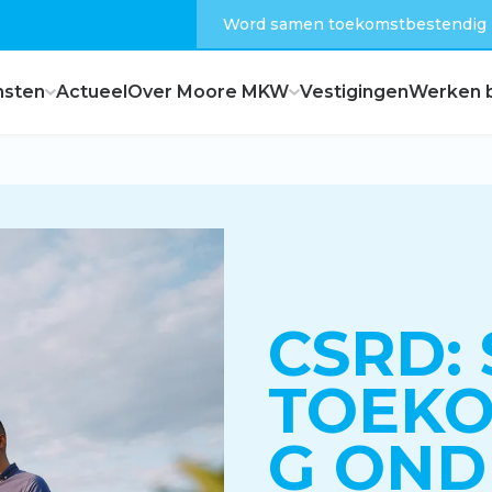
Word samen toekomstbestendig
nsten
Actueel
Over Moore MKW
Vestigingen
Werken b
Dagelijks bestuur
Raad van commissarissen
CSRD:
Hoe zijn wij georganiseerd?
TOEKO
G ON
Feiten en cijfers