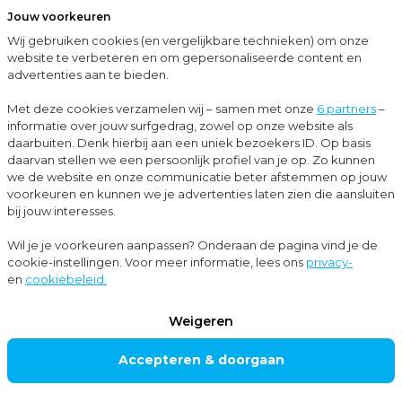
Jouw voorkeuren
Menu
Wij gebruiken cookies (en vergelijkbare technieken) om onze
Sluit
website te verbeteren en om gepersonaliseerde content en
advertenties aan te bieden.
…
Cases
Trip-Popken legt met Moore MKW een stevige bodem voor de toekomst
Met deze cookies verzamelen wij – samen met onze
6 partners
–
informatie over jouw surfgedrag, zowel op onze website als
Cases
daarbuiten. Denk hierbij aan een uniek bezoekers ID. Op basis
daarvan stellen we een persoonlijk profiel van je op. Zo kunnen
Accountancy
we de website en onze communicatie beter afstemmen op jouw
voorkeuren en kunnen we je advertenties laten zien die aansluiten
bij jouw interesses.
Trip-Popken legt
Wil je je voorkeuren aanpassen? Onderaan de pagina vind je de
cookie-instellingen. Voor meer informatie, lees ons
privacy-
met Moore MKW
en
cookiebeleid.
een stevige bodem
Weigeren
voor de toekomst
Accepteren & doorgaan