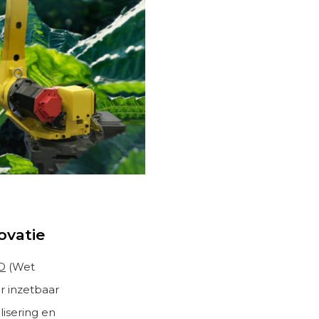
ovatie
O
(Wet
r inzetbaar
lisering en