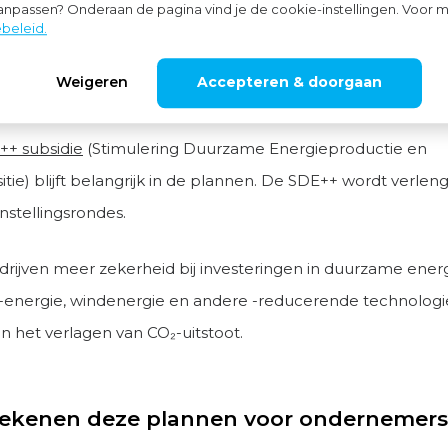
aanpassen? Onderaan de pagina vind je de cookie-instellingen. Voor m
 kunnen worden ingezet.
beleid.
Weigeren
Accepteren & doorgaan
ing SDE++ voor duurzame energieprojec
++ subsidie
(Stimulering Duurzame Energieproductie en
itie) blijft belangrijk in de plannen. De SDE++ wordt verle
nstellingsrondes.
edrijven meer zekerheid bij investeringen in duurzame ene
-energie, windenergie en andere -reducerende technologi
n het verlagen van CO₂-uitstoot.
ekenen deze plannen voor ondernemers