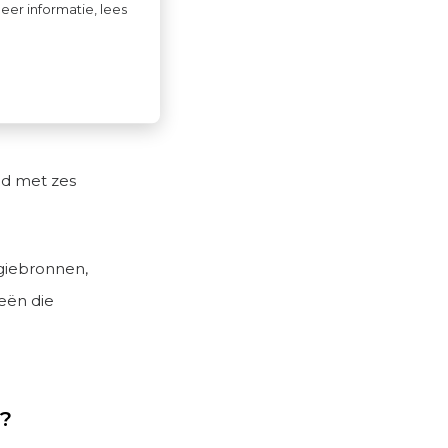
eer informatie, lees
ten
ngd met zes
rgiebronnen,
eën die
?