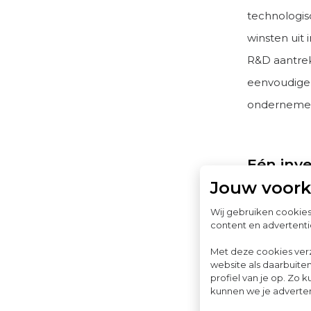
technologisc
winsten uit 
R&D aantrek
eenvoudiger
ondernemers
Eén inve
Jouw voor
Voor ondern
Wij gebruiken cookie
bedrijfsmid
content en advertenti
investering
Met deze cookies ver
waar mogeli
website als daarbuiten
profiel van je op. Z
kunnen we je advertent
Het doel is