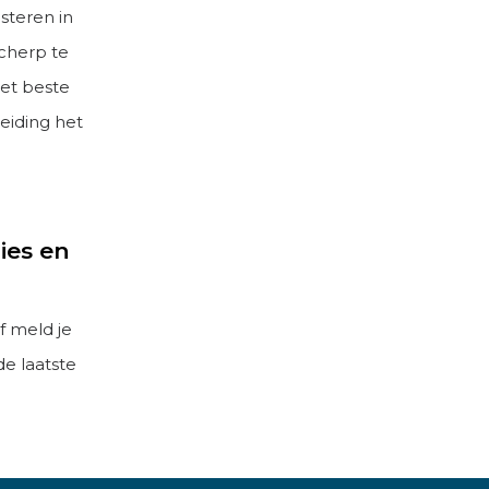
steren in
scherp te
het beste
eiding het
ies en
f meld je
de laatste