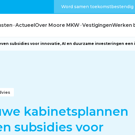
Word samen toekomstbestendig
nsten
Actueel
Over Moore MKW
Vestigingen
Werken b
en subsidies voor innovatie, AI en duurzame investeringen een 
Dagelijks bestuur
Raad van commissarissen
dvies
Hoe zijn wij georganiseerd?
uwe kabinetsplannen
n subsidies voor
Feiten en cijfers