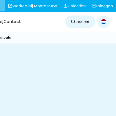
Werken bij Moore MKW
Uploaden
Inloggen
ij
Contact
Zoeken
impuls