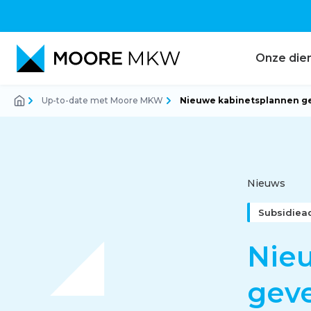
Onze die
Up-to-date met Moore MKW
Nieuwe kabinetsplannen gev
Accountancy
Audit
Nieuws
Subsidiea
Belastingadvies
Nie
geve
Corporate finance