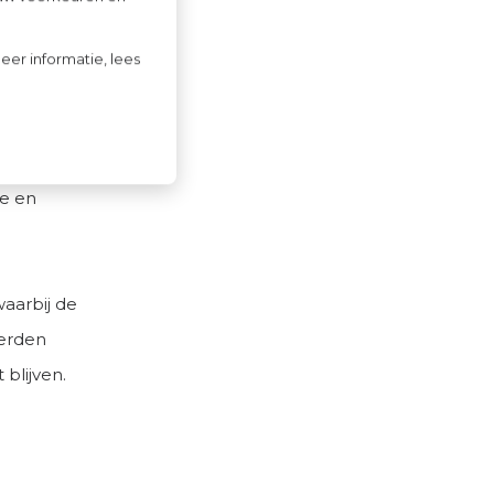
eel.
eer informatie, lees
n de
het doen van
udbaar
ie en
aarbij de
werden
blijven.