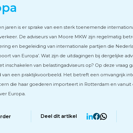
opa
vies
n jaren is er sprake van een sterk toenemende internationa
verkeer. De adviseurs van Moore MKW zijn regelmatig betr
sering en begeleiding van internationale partijen die Nederla
 poort van Europa’. Wat zijn de uitdagingen bij dergelijke adv
men
het inschakelen van belastingadviseurs op? Op deze vraag g
 van een praktijkvoorbeeld. Het betreft een omvangrijk int
rn die haar goederen importeert in Rotterdam en vanuit 
over Europa.
Deel dit artikel
erder