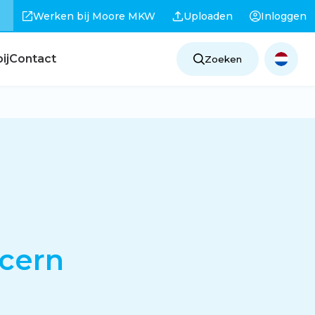
Werken bij Moore MKW
Uploaden
Inloggen
ij
Contact
Zoeken
ncern