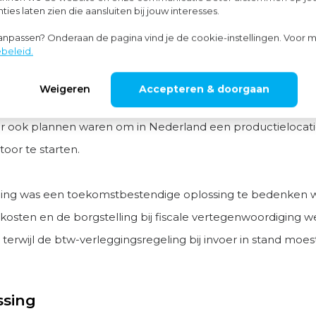
ies laten zien die aansluiten bij jouw interesses.
egeling bij invoer ter voorkoming van een financieringsnad
aanpassen? Onderaan de pagina vind je de cookie-instellingen. Voor m
beleid.
e nadeel van deze oplossing was de aanzienlijke kosten va
scaal vertegenwoordiger en de vereiste borgstelling voor 
Weigeren
Accepteren & doorgaan
e
. Bovendien was deze oplossing op lange termijn niet ho
r ook plannen waren om in Nederland een productielocat
oor te starten.
ing was een toekomstbestendige oplossing te bedenken w
 kosten en de borgstelling bij fiscale vertegenwoordiging 
erwijl de btw-verleggingsregeling bij invoer in stand moest 
ssing