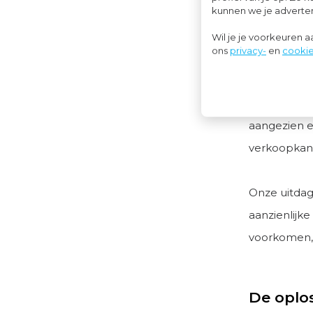
kunnen we je advertent
verleggingsr
Wil je je voorkeuren 
ons
privacy-
en
cookie
Het grootst
algemeen fi
btw-aangift
aangezien e
verkoopkant
Onze uitdag
aanzienlijke
voorkomen, t
De oplo