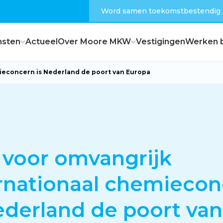
Word samen toekomstbestendig
nsten
Actueel
Over Moore MKW
Vestigingen
Werken b
ieconcern is Nederland de poort van Europa
Dagelijks bestuur
Raad van commissarissen
voor omvangrijk
Hoe zijn wij georganiseerd?
rnationaal chemieco
ederland de poort van
Feiten en cijfers