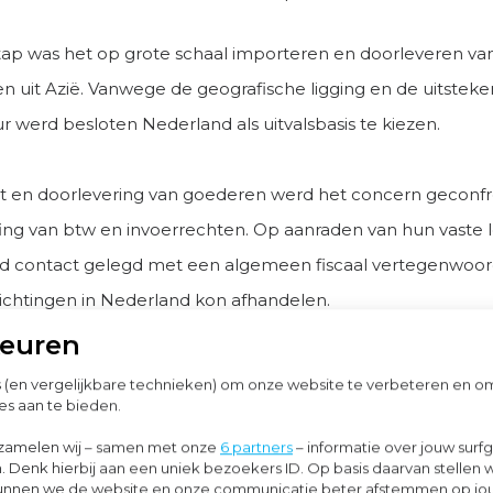
tap was het op grote schaal importeren en doorleveren va
en uit Azië. Vanwege de geografische ligging en de uitstek
ur werd besloten Nederland als uitvalsbasis te kiezen.
rt en doorlevering van goederen werd het concern geconf
ing van btw en invoerrechten. Op aanraden van hun vaste l
d contact gelegd met een algemeen fiscaal vertegenwoord
plichtingen in Nederland kon afhandelen.
keuren
s (en vergelijkbare technieken) om onze website te verbeteren en 
aging
es aan te bieden.
ing had als voordeel dat een btw-registratie in Nederland n
zamelen wij – samen met onze
6 partners
– informatie over jouw surf
. Denk hierbij aan een uniek bezoekers ID. Op basis daarvan stellen 
k was. En tevens kon gebruik gemaakt worden van een btw
o kunnen we de website en onze communicatie beter afstemmen op j