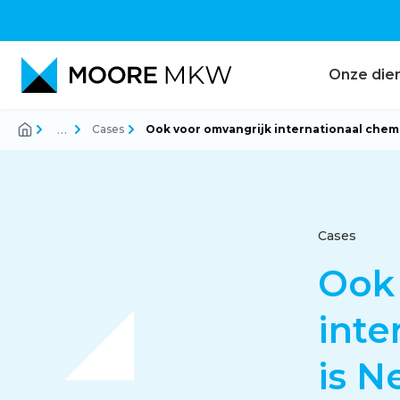
Onze die
…
Cases
Ook voor omvangrijk internationaal chem
Accountancy
Audit
Cases
Ook 
Belastingadvies
inte
is N
Corporate finance