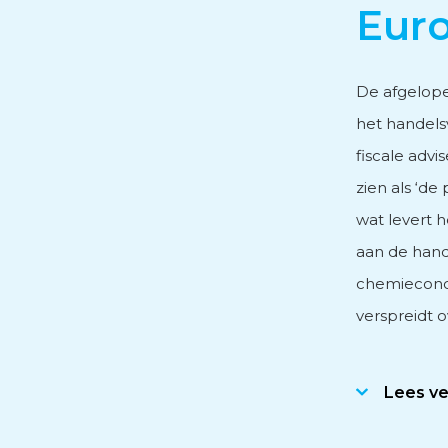
Eur
Personeels- en salarisad
De afgelope
het handels
Subsidieadvies
fiscale advi
zien als ‘de
Internationaal onderne
wat levert 
aan de hand
chemieconce
verspreidt 
Lees v