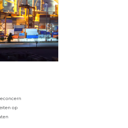
mieconcern
teiten op
aten