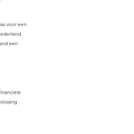
was voor een
Nederland.
land een
financiële
plossing