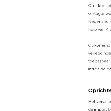
Om de inzet
vertegenwoo
Nederland 
hulp van Kr
Opkomend pr
verleggingsr
toepasbaar 
indien de pa
Opricht
Het vervall
de import b