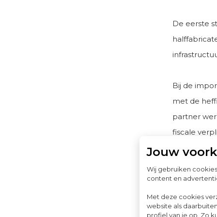
De eerste s
halffabricat
infrastructu
Bij de impo
met de heff
partner wer
fiscale ver
Jouw voor
Wij gebruiken cookie
De uitd
content en advertenti
Deze oploss
Met deze cookies ver
website als daarbuiten
noodzakelij
profiel van je op. Z