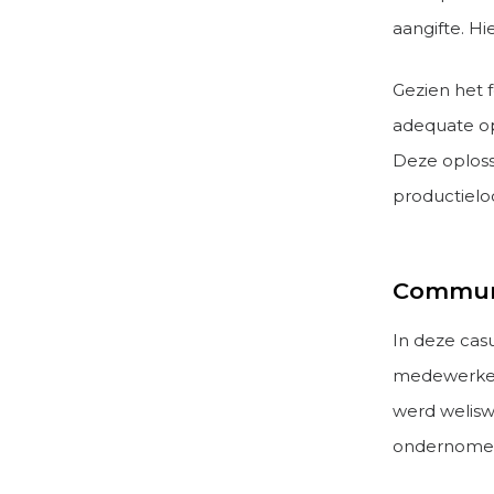
aangifte. Hi
Gezien het f
adequate opl
Deze oploss
productielo
Communi
In deze cas
medewerkers
werd welisw
ondernome