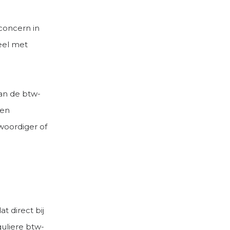
concern in
eel met
an de btw-
een
woordiger of
t direct bij
uliere btw-