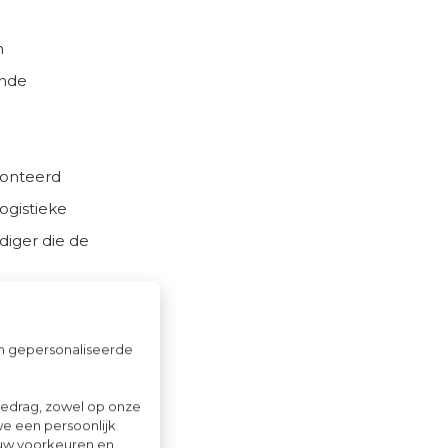
n
ende
ronteerd
ogistieke
iger die de
om gepersonaliseerde
iet
gedrag, zowel op onze
we een persoonlijk
-
ouw voorkeuren en