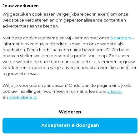
Jouw voorkeuren
Menu
Wij gebruiken cookies (en vergelijkbare technieken) om onze
Sluit
website te verbeteren en om gepersonaliseerde content en
advertenties aan te bieden.
…
Blogs
5 voordelen van in het jaar aan het jaar werken waar ondernemers direct van profiteren
Met deze cookies verzamelen wij – samen met onze
6 partners
–
informatie over jouw surfgedrag, zowel op onze website als
Blogs
daarbuiten. Denk hierbij aan een uniek bezoekers ID. Op basis
daarvan stellen we een persoonlijk profiel van je op. Zo kunnen
Accountancy
we de website en onze communicatie beter afstemmen op jouw
voorkeuren en kunnen we je advertenties laten zien die aansluiten
bij jouw interesses.
5 voordelen van in
Wil je je voorkeuren aanpassen? Onderaan de pagina vind je de
cookie-instellingen. Voor meer informatie, lees ons
privacy-
het jaar aan het
en
cookiebeleid.
jaar werken waar
Weigeren
ondernemers
Accepteren & doorgaan