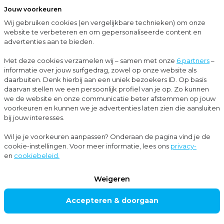
Jouw voorkeuren
Menu
Wij gebruiken cookies (en vergelijkbare technieken) om onze
Sluit
website te verbeteren en om gepersonaliseerde content en
advertenties aan te bieden.
Up-to-date met Moore MKW
Zieke uitzendkracht? Einde contract niet langer altijd mogelijk
Met deze cookies verzamelen wij – samen met onze
6 partners
–
informatie over jouw surfgedrag, zowel op onze website als
Nieuws
daarbuiten. Denk hierbij aan een uniek bezoekers ID. Op basis
daarvan stellen we een persoonlijk profiel van je op. Zo kunnen
Personeels- en salarisadvies
we de website en onze communicatie beter afstemmen op jouw
voorkeuren en kunnen we je advertenties laten zien die aansluiten
bij jouw interesses.
Zieke
Wil je je voorkeuren aanpassen? Onderaan de pagina vind je de
cookie-instellingen. Voor meer informatie, lees ons
privacy-
uitzendkracht?
en
cookiebeleid.
Einde contract niet
Weigeren
langer altijd
Accepteren & doorgaan