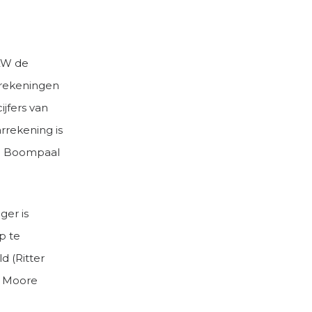
MKW de
rrekeningen
jfers van
rrekening is
ard Boompaal
ger is
p te
d (Ritter
j Moore