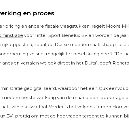
rking en proces
fer pricing en andere fiscale vraagstukken, regelt Moore 
dminstratie
voor Ritter Sport Benelux BV en worden de jaa
elijk opgesteld, zodat de Duitse moedermaatschappij alle ci
nderneming zo snel mogelijk ter beschikking heeft. “De jaa
rlands en vertalen we ook direct in het Duits”, geeft Rich
ministratie gedigitaliseerd, waardoor het een stuk eenvoudi
m iedere eerste werkdag van de maand een rapportage o
plaats van elk kwartaal. Verder is het volgens Jeroen Homvel
ux BV) prettig om met ad hoc vragen terecht te kunnen bi