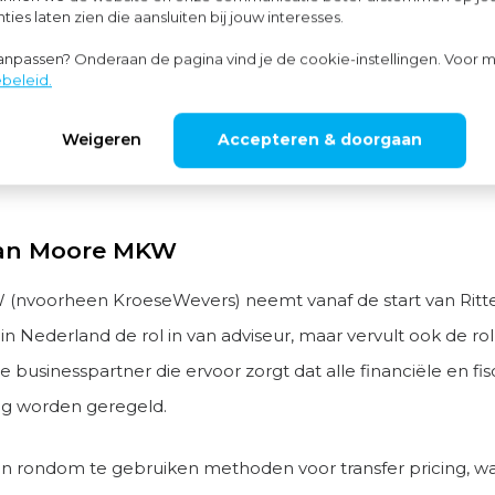
ies laten zien die aansluiten bij jouw interesses.
n Nederland.
aanpassen? Onderaan de pagina vind je de cookie-instellingen. Voor m
beleid.
ijven zijn heel grondig en bereiden zich goed voor voordat
 markt betreden. Dat is een positieve eigenschap waar we
Weigeren
Accepteren & doorgaan
an kunnen leren”, volgens Harold Oude Smeijers.
van Moore MKW
nvoorheen KroeseWevers) neemt vanaf de start van Ritte
n Nederland de rol in van adviseur, maar vervult ook de rol
businesspartner die ervoor zorgt dat alle financiële en fi
dig worden geregeld.
n rondom te gebruiken methoden voor transfer pricing, w