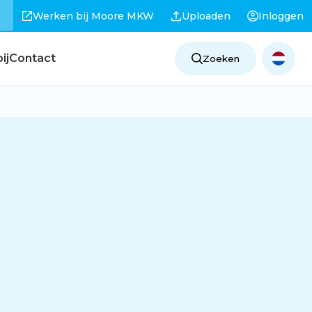
Werken bij Moore MKW
Uploaden
Inloggen
ij
Contact
Zoeken