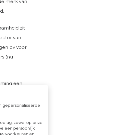
ede merk van
d.
zaamheid zit
ector van
igen bv voor
rs (nu
neming een
enwerking
ecteur
om gepersonaliseerde
 bedrijven
gedrag, zowel op onze
we een persoonlijk
dernemen in
ouw voorkeuren en