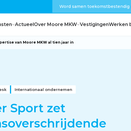
Word samen toekomstbestendig
nsten
Actueel
Over Moore MKW
Vestigingen
Werken b
pertise van Moore MKW al tien jaar in
Dagelijks bestuur
Raad van commissarissen
esk
Internationaal ondernemen
Hoe zijn wij georganiseerd?
er Sport zet
soverschrijdende
Feiten en cijfers