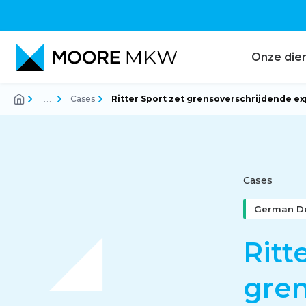
Onze die
…
Cases
Ritter Sport zet grensoverschrijdende ex
Accountancy
Audit
Cases
German D
Belastingadvies
Ritt
gren
Corporate finance