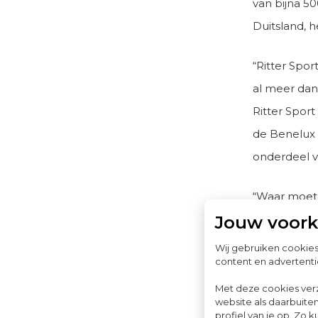
van bijna 5
Duitsland, 
“Ritter Spor
al meer dan
Ritter Spor
de Benelux 
onderdeel 
“Waar moet 
bv opricht 
Jouw voor
ontstaan”, 
Wij gebruiken cookie
content en advertenti
belastingad
goed de weg
Met deze cookies ver
website als daarbuiten
gespecialise
profiel van je op. Z