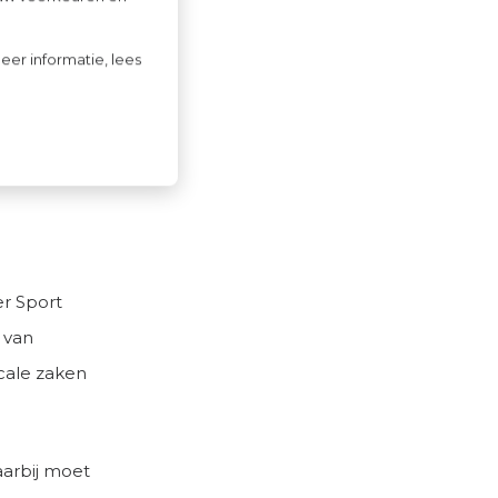
eer informatie, lees
 ze de
 in
r Sport
 van
scale zaken
aarbij moet