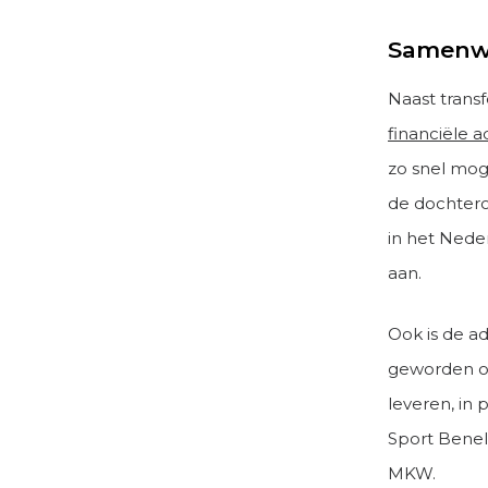
Samenwe
Naast trans
financiële a
zo snel mog
de dochtero
in het Nede
aan.
Ook is de ad
geworden o
leveren, in 
Sport Benel
MKW.