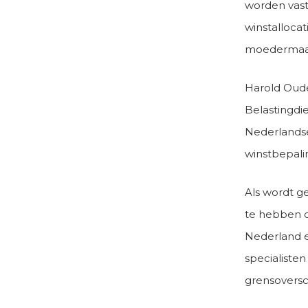
worden vast
winstalloca
moedermaats
Harold Oude
Belastingdi
Nederlandse
winstbepal
Als wordt g
te hebben o
Nederland en
specialiste
grensoversc