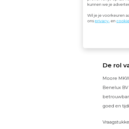
kunnen we je advertent
Duitsland e
Wil je je voorkeuren 
ons
privacy-
en
cookie
“Duitse bedr
Nederlandse
Nederland v
De rol 
Moore MKW (
Benelux BV i
betrouwbare 
goed en tij
Vraagstukke