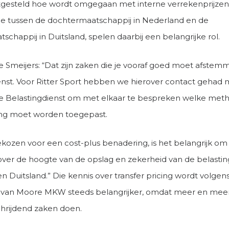
gesteld hoe wordt omgegaan met interne verrekenprijzen
tie tussen de dochtermaatschappij in Nederland en de
chappij in Duitsland, spelen daarbij een belangrijke rol.
 Smeijers: “Dat zijn zaken die je vooraf goed moet afste
enst. Voor Ritter Sport hebben we hierover contact gehad 
 Belastingdienst om met elkaar te bespreken welke met
ing moet worden toegepast.
ekozen voor een cost-plus benadering, is het belangrijk om
ver de hoogte van de opslag en zekerheid van de belasting
 Duitsland.” Die kennis over transfer pricing wordt volgen
n van Moore MKW steeds belangrijker, omdat meer en meer
hrijdend zaken doen.