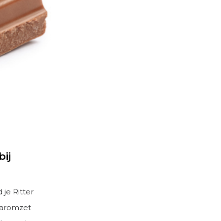
ij
 je Ritter
jaaromzet