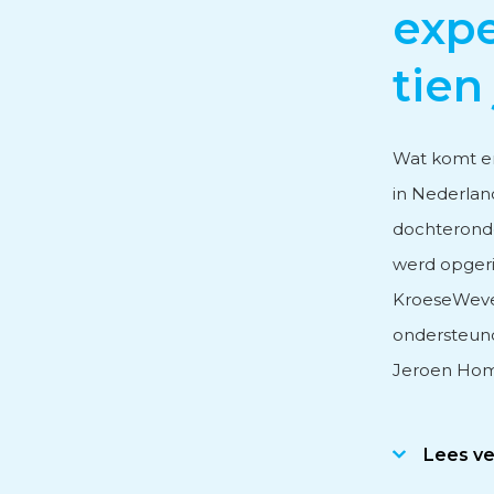
expe
Personeels- en salarisad
tien 
Subsidieadvies
Wat komt er
in Nederlan
dochteronde
Internationaal onderne
werd opgeri
KroeseWever
ondersteund
Jeroen Homv
Lees v