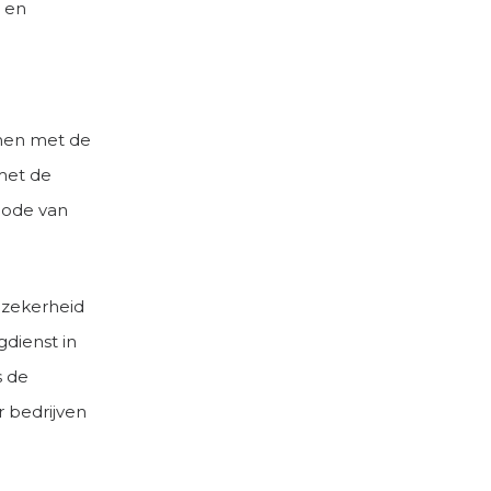
 en
mmen met de
met de
hode van
 zekerheid
dienst in
s de
 bedrijven