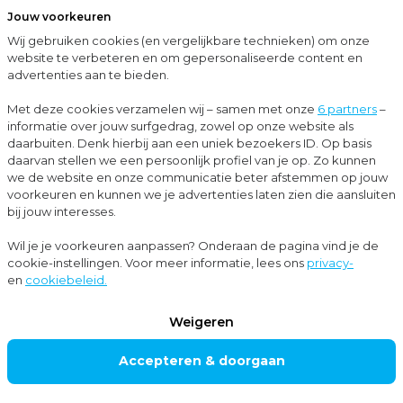
Jouw voorkeuren
Menu
Wij gebruiken cookies (en vergelijkbare technieken) om onze
Sluit
website te verbeteren en om gepersonaliseerde content en
advertenties aan te bieden.
Up-to-date met Moore MKW
Wel belastingrentevergoeding voor terugbetalingen van box 3-belasting?
Met deze cookies verzamelen wij – samen met onze
6 partners
–
informatie over jouw surfgedrag, zowel op onze website als
Nieuws
daarbuiten. Denk hierbij aan een uniek bezoekers ID. Op basis
daarvan stellen we een persoonlijk profiel van je op. Zo kunnen
Belastingadvies
we de website en onze communicatie beter afstemmen op jouw
voorkeuren en kunnen we je advertenties laten zien die aansluiten
bij jouw interesses.
Wel
Wil je je voorkeuren aanpassen? Onderaan de pagina vind je de
cookie-instellingen. Voor meer informatie, lees ons
privacy-
belastingrenteverg
en
cookiebeleid.
oeding voor
Weigeren
terugbetalingen
Accepteren & doorgaan