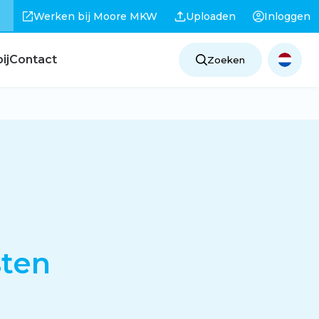
Werken bij Moore MKW
Uploaden
Inloggen
ij
Contact
Zoeken
sten