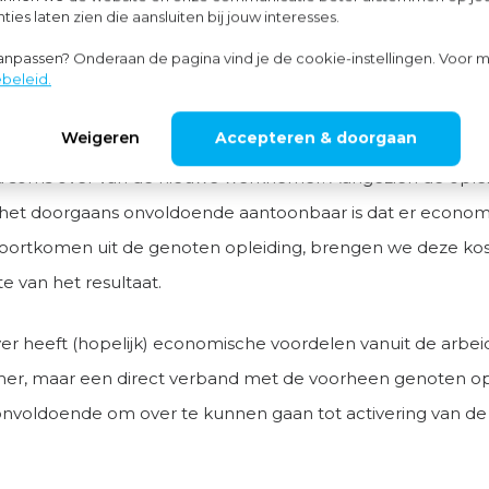
ies laten zien die aansluiten bij jouw interesses.
t met een studieschuld
aanpassen? Onderaan de pagina vind je de cookie-instellingen. Voor m
beleid.
k voor dat een werkgever iemand in dienst neemt met e
Weigeren
Accepteren & doorgaan
d. Op een krappe arbeidsmarkt neemt de werkgever deze
d soms over van de nieuwe werknemer. Aangezien de opleid
het doorgaans onvoldoende aantoonbaar is dat er econom
oortkomen uit de genoten opleiding, brengen we deze kos
te van het resultaat.
r heeft (hopelijk) economische voordelen vanuit de arbei
r, maar een direct verband met de voorheen genoten opl
onvoldoende om over te kunnen gaan tot activering van d