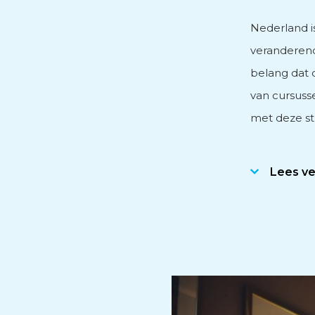
Nederland i
Personeels- en salarisad
veranderend
belang dat 
Subsidieadvies
van cursuss
met deze st
Internationaal onderne
Lees v