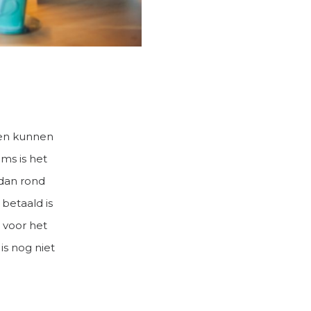
 en kunnen
ms is het
 dan rond
 betaald is
 voor het
 is nog niet