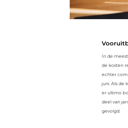
Vooruit
In de meest
de kosten r
echter comp
juni. Als de
er ultimo b
deel van jan
gevolgd.