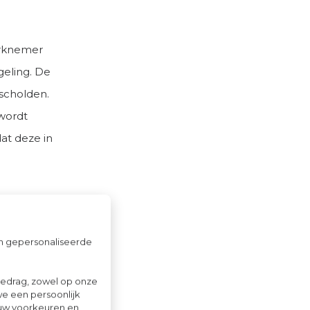
erknemer
geling. De
escholden.
wordt
at deze in
nemer uit
eft een
om gepersonaliseerde
r de
ijnen en zal
gedrag, zowel op onze
we een persoonlijk
ouw voorkeuren en