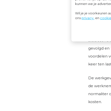
kunnen we je advertent
In diens
Wil je je voorkeuren 
ons
privacy-
en
cookie
Het komt oo
studieschul
studieschul
gevolgd en 
voordelen v
keer ten las
De werkgeve
de werkneme
normaliter 
kosten.