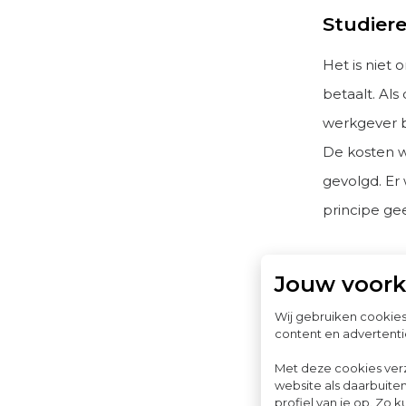
Studier
Het is niet
betaalt. Als
werkgever b
De kosten w
gevolgd. E
principe ge
De schuld v
Jouw voor
dienst gaat 
Wij gebruiken cookie
opbrengst o
content en advertenti
werknemer in
Met deze cookies ver
er geen spr
website als daarbuiten
profiel van je op. Z