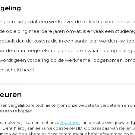
egeling
 ongebruikelijk dat een werkgever de opleiding voor een w
 de opleiding meerdere jaren omvat, is er vaak een studiere
etaalt dan de kosten, die in een aantal jaar worden kwijtg
orden dan toegerekend aan de jaren waarin de opleiding 
r wordt geen vordering op de werknemer opgenomen, omd
en schuld heeft.
an de werknemer aan werkgever ontstaat pas als de werk
keuren
voordat de gehele studieschuld is kwijtgescholden. Dit betr
s (en vergelijkbare technieken) om onze website te verbeteren en 
p het moment dat de werknemer uit dienst gaat. Wannee
es aan te bieden.
 dienst blijft zal de latente studieschuld uiteindelijk verdw
zamelen wij – samen met onze
6 partners
– informatie over jouw surf
ake zijn van een opbrengst.
. Denk hierbij aan een uniek bezoekers ID. Op basis daarvan stellen 
o kunnen we de website en onze communicatie beter afstemmen op j