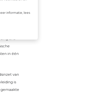
eer informatie, lees
en
ing al is
ische
ten in één
dsinzet van
eiding is
e gemaakte