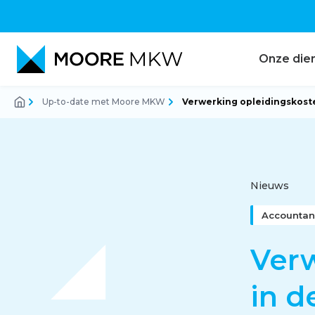
Onze die
Up-to-date met Moore MKW
Verwerking opleidingskoste
Accountancy
Audit
Nieuws
Accountan
Belastingadvies
Verw
in d
Corporate finance