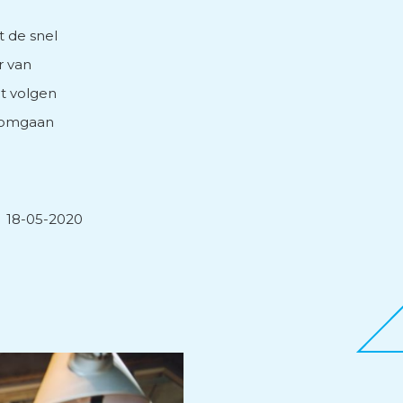
 de snel
r van
et volgen
g omgaan
18-05-2020