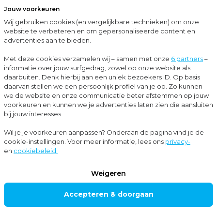
Jouw voorkeuren
Menu
Wij gebruiken cookies (en vergelijkbare technieken) om onze
Sluit
website te verbeteren en om gepersonaliseerde content en
advertenties aan te bieden.
Up-to-date met Moore MKW
€ 40 miljoen extra durfkapitaal voor start-ups
Met deze cookies verzamelen wij – samen met onze
6 partners
–
informatie over jouw surfgedrag, zowel op onze website als
Nieuws
daarbuiten. Denk hierbij aan een uniek bezoekers ID. Op basis
daarvan stellen we een persoonlijk profiel van je op. Zo kunnen
Corporate finance
we de website en onze communicatie beter afstemmen op jouw
voorkeuren en kunnen we je advertenties laten zien die aansluiten
bij jouw interesses.
€ 40 miljoen extra
Wil je je voorkeuren aanpassen? Onderaan de pagina vind je de
cookie-instellingen. Voor meer informatie, lees ons
privacy-
durfkapitaal voor
en
cookiebeleid.
start-ups
Weigeren
Accepteren & doorgaan
Voor start-ups die op zoek zijn naar investeerders is €