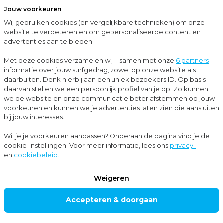
Jouw voorkeuren
Menu
Wij gebruiken cookies (en vergelijkbare technieken) om onze
Sluit
website te verbeteren en om gepersonaliseerde content en
advertenties aan te bieden.
Up-to-date met Moore MKW
Evenementen
Met deze cookies verzamelen wij – samen met onze
6 partners
–
EVENEMENT
informatie over jouw surfgedrag, zowel op onze website als
daarbuiten. Denk hierbij aan een uniek bezoekers ID. Op basis
EN
daarvan stellen we een persoonlijk profiel van je op. Zo kunnen
we de website en onze communicatie beter afstemmen op jouw
voorkeuren en kunnen we je advertenties laten zien die aansluiten
bij jouw interesses.
Op dit moment zijn er helaas geen evenementen
Wil je je voorkeuren aanpassen? Onderaan de pagina vind je de
gepland. Wil je op de hoogte blijven? Meld je
cookie-instellingen. Voor meer informatie, lees ons
privacy-
hieronder aan voor onze nieuwsbrief waarin we
en
cookiebeleid.
ook onze evenementen delen.
Weigeren
Accepteren & doorgaan