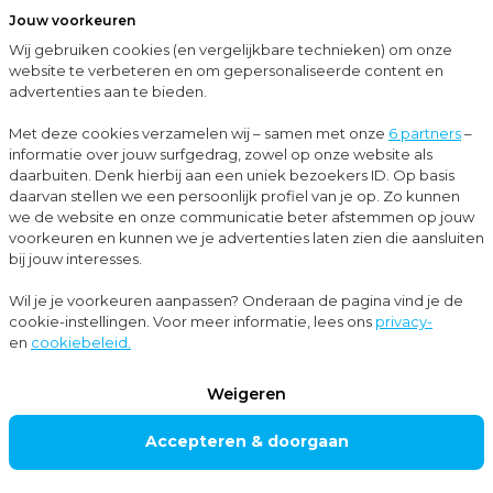
Jouw voorkeuren
Menu
Wij gebruiken cookies (en vergelijkbare technieken) om onze
Sluit
website te verbeteren en om gepersonaliseerde content en
advertenties aan te bieden.
Up-to-date met Moore MKW
Fiscale due diligence; waarom niet gewoon een vrijwaring?
Met deze cookies verzamelen wij – samen met onze
6 partners
–
informatie over jouw surfgedrag, zowel op onze website als
Nieuws
daarbuiten. Denk hierbij aan een uniek bezoekers ID. Op basis
daarvan stellen we een persoonlijk profiel van je op. Zo kunnen
Corporate finance
we de website en onze communicatie beter afstemmen op jouw
voorkeuren en kunnen we je advertenties laten zien die aansluiten
bij jouw interesses.
Fiscale due
Wil je je voorkeuren aanpassen? Onderaan de pagina vind je de
cookie-instellingen. Voor meer informatie, lees ons
privacy-
diligence; waarom
en
cookiebeleid.
niet gewoon een
Weigeren
vrijwaring?
Accepteren & doorgaan