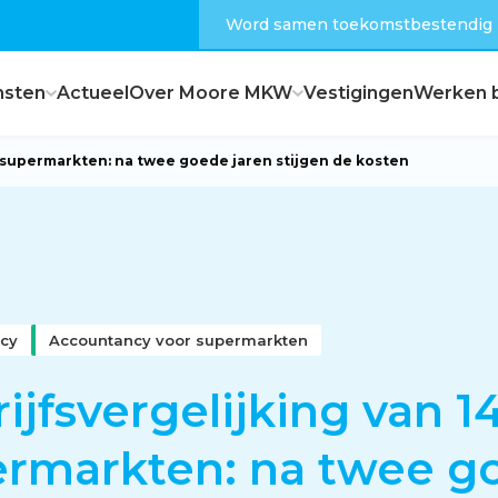
Word samen toekomstbestendig
nsten
Actueel
Over Moore MKW
Vestigingen
Werken b
1 supermarkten: na twee goede jaren stijgen de kosten
Dagelijks bestuur
Raad van commissarissen
cy
Accountancy voor supermarkten
Hoe zijn wij georganiseerd?
ijfsvergelijking van 1
ermarkten: na twee g
Feiten en cijfers