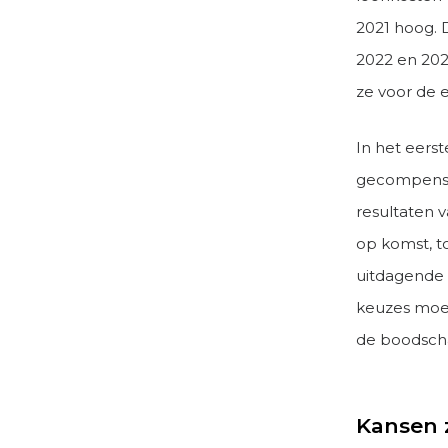
2021 hoog. 
2022 en 2023
ze voor de 
In het eers
gecompense
resultaten v
op komst, t
uitdagende 
keuzes moet
de boodsch
Kansen z