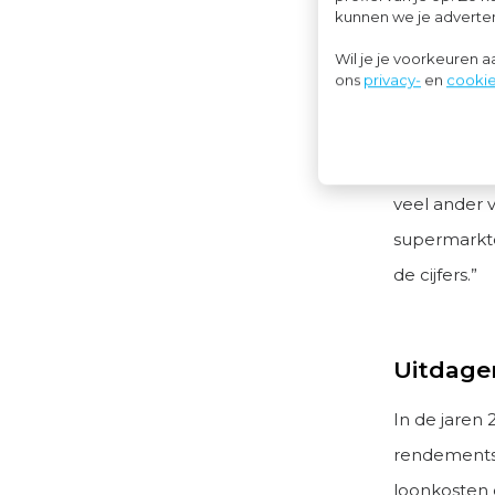
verwerkt. I
kunnen we je advertent
met hun sup
Wil je je voorkeuren 
inzichten z
ons
privacy-
en
cookie
Chiel: “Vee
spreken zo
veel ander 
supermarkte
de cijfers.”
Uitdagen
In de jaren
rendementss
loonkosten 