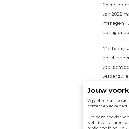
“In deze be
van 2022 m
managen”, v
de stijgend
“De bedrijfsv
geschiedeni
voorzichtig
verder zulle
Jouw voor
Omzet, mar
Wij gebruiken cookie
De bedrijfsv
content en advertenti
zelfstandig
Met deze cookies ver
van 2022 zi
website als daarbuiten
profiel van je op. Z