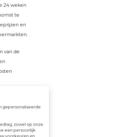
te 24 weken
komst te
eprijzen en
permarkten.
ijn van de
een
kosten
om gepersonaliseerde
ten van
e benchmark
gedrag, zowel op onze
ten
we een persoonlijk
ouw voorkeuren en