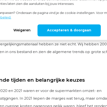
ndividuele ondernemers kunnen in de bedrijfsvergelijking zi
ies laten zien die aansluiten bij jouw interesses.
ermarkt presteren ten opzichte van andere supermarkten
aanpassen? Onderaan de pagina vind je de cookie-instellingen. Voor m
ijn waardevol en bieden aanknopingspunten voor verbeteri
beleid.
l supermarktondernemers zijn vooral bezig met hun eigen w
Weigeren
Accepteren & doorgaan
 nu en dan een andere ondernemer in de supermarktbranc
vergelijkingsmateriaal hebben ze niet echt. Wij hebben 200
n in ons bestand en zien de algemene trends op grote sch
de tijden en belangrijke keuzes
 2020 en 2021 waren er voor de supermarkten omzet- en
tijgingen. In 2021 liepen de marges wat terug, maar omda
en overige kosten nagenoeg gelijk waren, bleef het rende