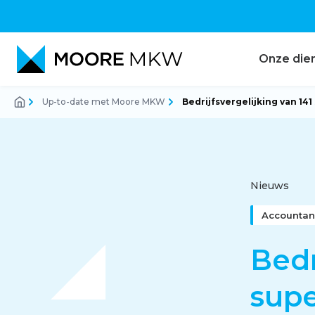
Onze die
Up-to-date met Moore MKW
Bedrijfsvergelijking van 14
Accountancy
Audit
Nieuws
Accountan
Belastingadvies
Bedr
sup
Corporate finance