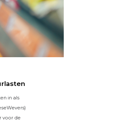
urlasten
n in als
oeseWevers)
ar voor de