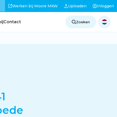
Werken bij Moore MKW
Uploaden
Inloggen
ij
Contact
Zoeken
41
oede