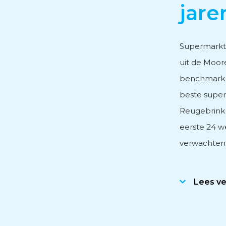
jare
Personeels- en salarisad
Supermarkte
uit de Moor
Subsidieadvies
benchmark 
beste super
Internationaal onderne
Reugebrink 
eerste 24 w
verwachten 
Lees v