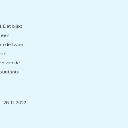
Dat blijkt
, een
en de twee
iel
en van de
countants
28-11-2022