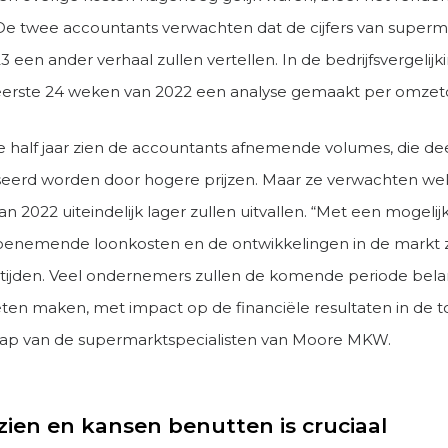
De twee accountants verwachten dat de cijfers van superm
 een ander verhaal zullen vertellen. In de bedrijfsvergeli
eerste 24 weken van 2022 een analyse gemaakt per omzetc
te half jaar zien de accountants afnemende volumes, die de
erd worden door hogere prijzen. Maar ze verwachten wel
an 2022 uiteindelijk lager zullen uitvallen. “Met een mogelij
oenemende loonkosten en de ontwikkelingen in de markt z
tijden. Veel ondernemers zullen de komende periode bela
en maken, met impact op de financiële resultaten in de to
ap van de supermarktspecialisten van Moore MKW.
ien en kansen benutten is cruciaal