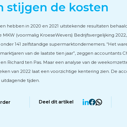
n stijgen de kosten
vies
n hebben in 2020 en 2021 uitstekende resultaten behaald. 
e MKW (voormalig KroeseWevers) Bedrijfsvergelijking 2022
onder 141 zelfstandige supermarktondernemers. “Het war
marktjaren van de laatste tien jaar”, zeggen accountants Ch
men
en Richard ten Pas. Maar een analyse van de weekomzett
eken van 2022 laat een voorzichtige kentering zien. De ac
uitdagende tijden.
Deel dit artikel
erder