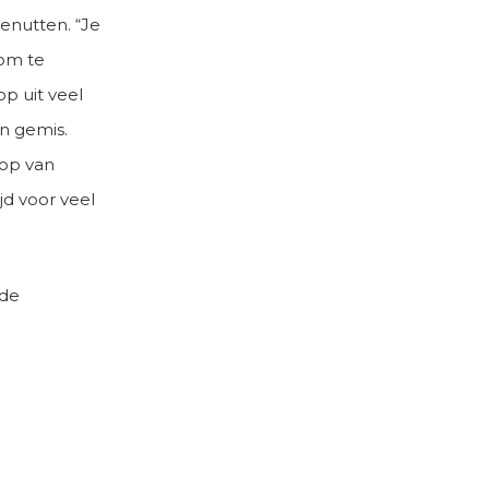
benutten. “Je
 om te
op uit veel
n gemis.
oop van
jd voor veel
 de