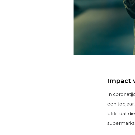
Impact v
In coronati
een topjaar
blijkt dat d
supermarkt