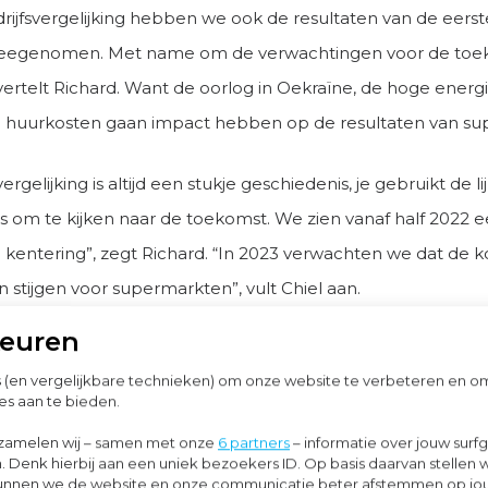
drijfsvergelijking hebben we ook de resultaten van de eers
eegenomen. Met name om de verwachtingen voor de toe
ertelt Richard. Want de oorlog in Oekraïne, de hoge energi
e huurkosten gaan impact hebben op de resultaten van su
ergelijking is altijd een stukje geschiedenis, je gebruikt de l
s om te kijken naar de toekomst. We zien vanaf half 2022 
e kentering”, zegt Richard. “In 2023 verwachten we dat de 
n stijgen voor supermarkten”, vult Chiel aan.
keuren
ges en resultaten vergeleken
s (en vergelijkbare technieken) om onze website te verbeteren en 
ergelijking van Moore MKW vergelijkt de financiële resulta
es aan te bieden.
e supermarkten die zijn aangesloten bij Moore MKW. In d
zamelen wij – samen met onze
6 partners
– informatie over jouw surf
jn de resultaten van 141 van de 200 aangesloten supermark
. Denk hierbij aan een uniek bezoekers ID. Op basis daarvan stellen 
o kunnen we de website en onze communicatie beter afstemmen op j