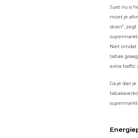
Juist nu is 
moet je afv
doen”, zegt 
supermarkte
Niet omdat 
tabak graag
extra traffi
Ga je dan j
tabaksverko
supermarkt
Energiep