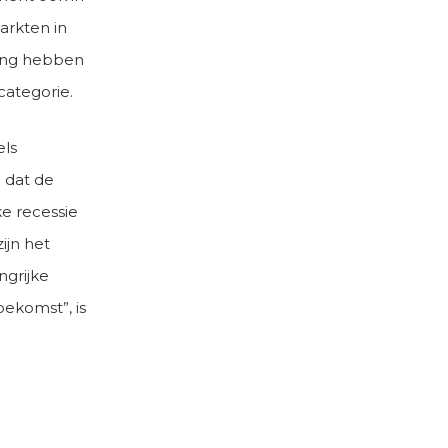
arkten in
jking hebben
ategorie.
els
 dat de
ke recessie
ijn het
ngrijke
ekomst”, is