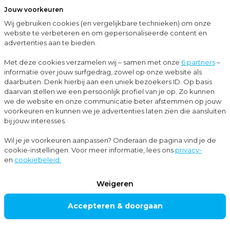
Jouw voorkeuren
Menu
Wij gebruiken cookies (en vergelijkbare technieken) om onze
Sluit
website te verbeteren en om gepersonaliseerde content en
advertenties aan te bieden.
Up-to-date met Moore MKW
7 veranderingen in 2023 die invloed kunnen hebben op de salarisadministratie
Met deze cookies verzamelen wij – samen met onze
6 partners
–
informatie over jouw surfgedrag, zowel op onze website als
Nieuws
daarbuiten. Denk hierbij aan een uniek bezoekers ID. Op basis
daarvan stellen we een persoonlijk profiel van je op. Zo kunnen
Loonheffingen
we de website en onze communicatie beter afstemmen op jouw
voorkeuren en kunnen we je advertenties laten zien die aansluiten
bij jouw interesses.
7 veranderingen in
Wil je je voorkeuren aanpassen? Onderaan de pagina vind je de
cookie-instellingen. Voor meer informatie, lees ons
privacy-
2023 die invloed
en
cookiebeleid.
kunnen hebben op
Weigeren
de
Accepteren & doorgaan