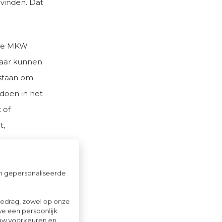
 vinden. Dat
ore MKW
 daar kunnen
 staan om
doen in het
 of
t,
om gepersonaliseerde
tionaal
gedrag, zowel op onze
we een persoonlijk
ionaal
ouw voorkeuren en