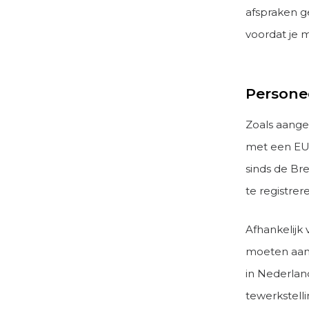
afspraken g
voordat je 
Personee
Zoals aang
met een EU-
sinds de Bre
te registre
Afhankelijk
moeten aanm
in Nederland
tewerkstell