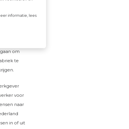
k maar aan
eer informatie, lees
eparatie net
rker die
ok gaan om
abriek te
rijgen.
werkgever
werker voor
mensen naar
ederland
en in of uit