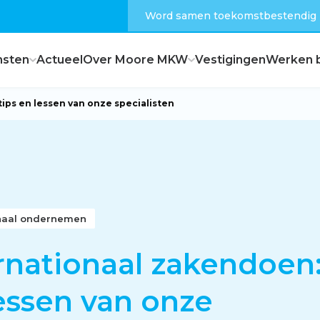
Word samen toekomstbestendig
nsten
Actueel
Over Moore MKW
Vestigingen
Werken b
ips en lessen van onze specialisten
Dagelijks bestuur
Raad van commissarissen
onaal ondernemen
Hoe zijn wij georganiseerd?
rnationaal zakendoen:
essen van onze
Feiten en cijfers