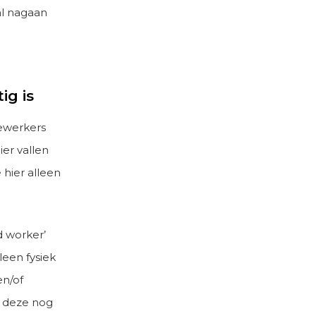
al nagaan
ig is
ewerkers
er vallen
 hier alleen
d worker’
een fysiek
en/of
r deze nog