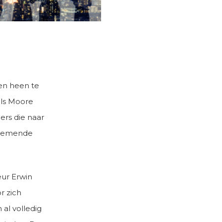
en heen te
als Moore
rs die naar
ernemende
eur Erwin
r zich
 al volledig