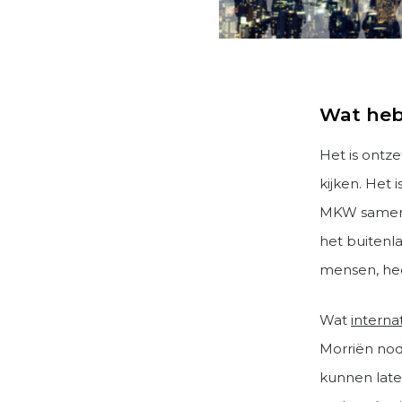
Wat heb
Het is ontz
kijken. Het
MKW samen 
het buitenl
mensen, hee
Wat
intern
Morriën nod
kunnen laten