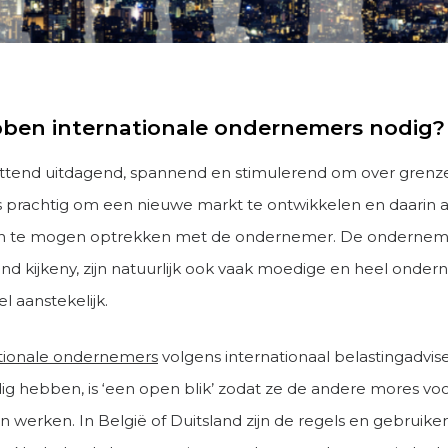
ben internationale ondernemers nodig?
ettend uitdagend, spannend en stimulerend om over grenz
 is prachtig om een nieuwe markt te ontwikkelen en daarin 
te mogen optrekken met de ondernemer. De onderneme
and kijkeny, zijn natuurlijk ook vaak moedige en heel ond
l aanstekelijk.
ationale ondernemers
volgens internationaal belastingadvis
ig hebben, is ‘een open blik’ zodat ze de andere mores voo
 werken. In België of Duitsland zijn de regels en gebruiken