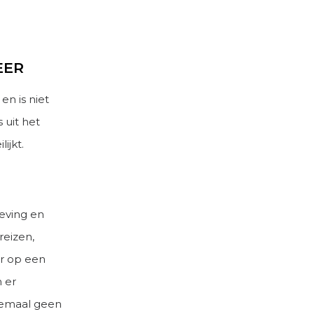
EER
en is niet
 uit het
ijkt.
eving en
reizen,
er op een
 er
elemaal geen