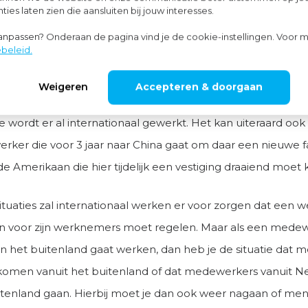
ies laten zien die aansluiten bij jouw interesses.
t. En dat is sneller dan je denkt of in de gaten hebt. Den
aanpassen? Onderaan de pagina vind je de cookie-instellingen. Voor m
er van een loodgietersbedrijf in de grensstreek die een r
beleid.
ns in Duitsland bij een klant moet uitvoeren of een medewe
n Parijs moet volgen.
Weigeren
Accepteren & doorgaan
tie wordt er al internationaal gewerkt. Het kan uiteraard o
ker die voor 3 jaar naar China gaat om daar een nieuwe f
 Amerikaan die hier tijdelijk een vestiging draaiend moet k
 situaties zal internationaal werken er voor zorgen dat een 
ken voor zijn werknemers moet regelen. Maar als een mede
 in het buitenland gaat werken, dan heb je de situatie dat 
omen vanuit het buitenland of dat medewerkers vanuit N
itenland gaan. Hierbij moet je dan ook weer nagaan of mens