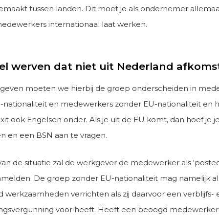
emaakt tussen landen. Dit moet je als ondernemer allema
medewerkers internationaal laat werken.
l werven dat niet uit Nederland afkomst
egeven moeten we hierbij de groep onderscheiden in med
nationaliteit en medewerkers zonder EU-nationaliteit en hi
xit ook Engelsen onder. Als je uit de EU komt, dan hoef je je
ren en een BSN aan te vragen.
 van de situatie zal de werkgever de medewerker als ‘poste
elden. De groep zonder EU-nationaliteit mag namelijk all
 werkzaamheden verrichten als zij daarvoor een verblijfs- 
ingsvergunning voor heeft. Heeft een beoogd medewerke