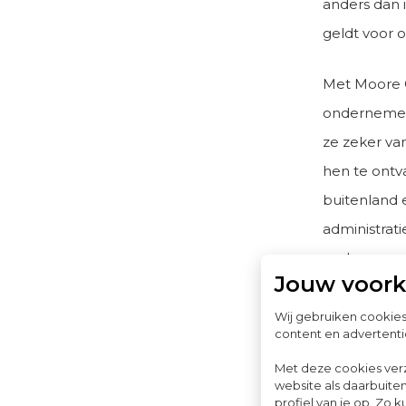
anders dan 
geldt voor 
Met Moore G
ondernemers 
ze zeker van
hen te ontv
buitenland 
administrat
onderneme
Jouw voor
Wij gebruiken cookie
Op welk
content en advertenti
werken
Met deze cookies ver
website als daarbuiten
Er zijn heel
profiel van je op. Z