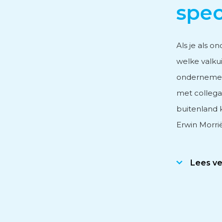
spec
Personeels- en salarisad
Als je als o
welke valkui
Subsidieadvies
ondernemer 
met collega
Internationaal onderne
buitenland 
Erwin Morri
Lees v