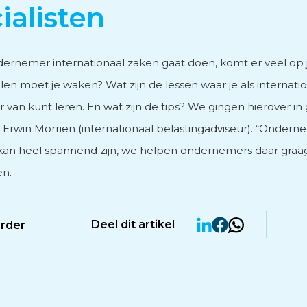
ialisten
vies
ndernemer internationaal zaken gaat doen, komt er veel op j
len moet je waken? Wat zijn de lessen waar je als internati
van kunt leren. En wat zijn de tips? We gingen hierover in
 Erwin Morriën (internationaal belastingadviseur). “Ondern
men
kan heel spannend zijn, we helpen ondernemers daar graag b
ën.
Deel dit artikel
erder