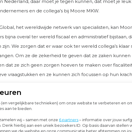
in Nederland, daar moet je tegen kunnen, dat moet je leuk
ondernemers en de collega’s bij Moore MKW.
lobal, het wereldwijde netwerk van specialisten, kan Mo
bijna overal ter wereld fiscaal en administratief bijstaan,
 zijn. We zorgen dat er waar ook ter wereld collega’s klaar
angen. Om ze de zekerheid te geven dat ze zaken kunnen 
en dat ze zich geen zorgen hoeven te maken over fiscaliteit
ieve vraagstukken en ze kunnen zich focussen op hun krach
n.
keuren
s (en vergelijkbare technieken) om onze website te verbeteren en 
e manieren kunnen werknemers interna
es aan te bieden.
?
zamelen wij – samen met onze
6 partners
– informatie over jouw surf
. Denk hierbij aan een uniek bezoekers ID. Op basis daarvan stellen 
 veel situaties mogelijk waarbij er door werknemers internat
o kunnen we de website en onze communicatie beter afstemmen op j