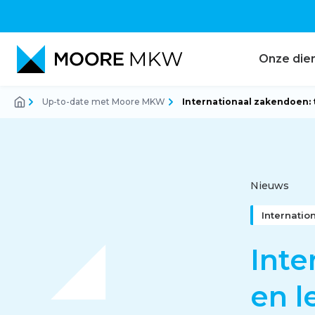
Onze die
Up-to-date met Moore MKW
Internationaal zakendoen: t
Accountancy
Audit
Nieuws
Internati
Belastingadvies
Inte
en l
Corporate finance