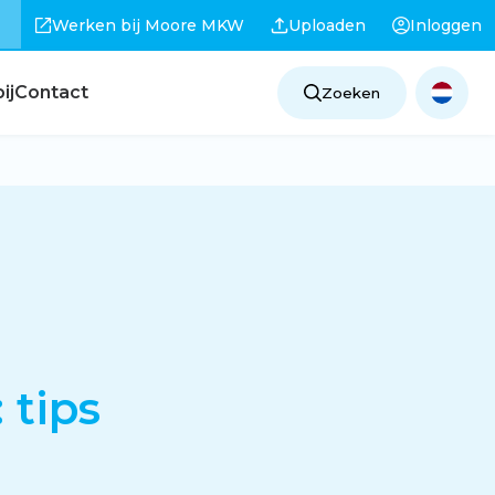
Werken bij Moore MKW
Uploaden
Inloggen
ij
Contact
Zoeken
 tips