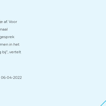
e af. Voor
onaal
 gesprek
emen in het
ij”, vertelt
06-04-2022