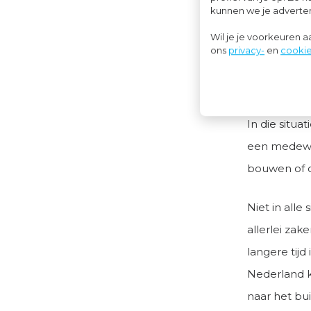
kunnen we je advertent
gewerkt word
Wil je je voorkeuren 
de medewerk
ons
privacy-
en
cookie
over de gre
een cursus i
In die situa
een medewer
bouwen of de
Niet in alle
allerlei za
langere tijd
Nederland k
naar het bu