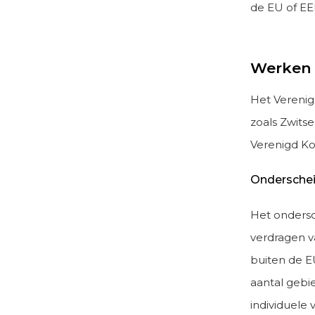
de EU of E
Werken 
Het Verenigd
zoals Zwits
Verenigd Kon
Onderschei
Het ondersc
verdragen v
buiten de EU
aantal gebi
individuele