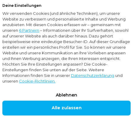
Deine Einstellungen
Menu
Wir verwenden Cookies (und ähnliche Techniken), um unsere
Schließ
Website zu verbessern und personalisierte Inhalte und Werbung
anzubieten. Mit diesen Cookies erfassen wir – gemeinsam mit
…
Blogs
Einkommensteuererklärung in den Niederlanden: Sinnvoll, wenn Sie in Deutschland wohnen?
unseren
6 Partnern
– Informationen über Ihr Surfverhalten, sowohl
auf unserer Website als auch darüber hinaus. Dazu gehört
beispielsweise eine eindeutige Besucher-ID. Auf dieser Grundlage
Blogs
erstellen wir ein persönliches Profil für Sie. So können wir unsere
Website und unsere Kommunikation an Ihre Vorlieben anpassen
Steuerberatung
und Ihnen Werbung anzeigen, die Ihren Interessen entspricht.
Möchten Sie Ihre Einstellungen anpassen? Die Cookie-
Einstellungen finden Sie unten auf der Seite. Weitere
Einkommensteuer
Informationen finden Sie in unserer
Datenschutzerklärung
und
unseren
Cookie-Richtlinien.
erklärung in den
Ablehnen
Niederlanden:
Alle zulassen
Sinnvoll, wenn Sie