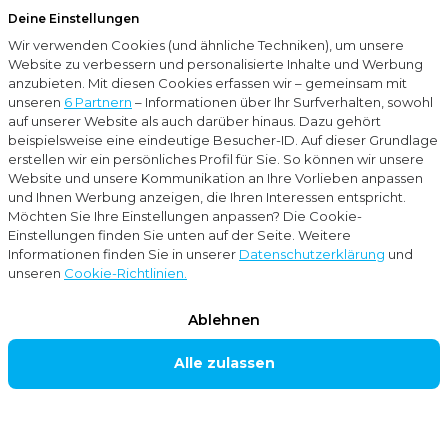
Deine Einstellungen
Menu
Wir verwenden Cookies (und ähnliche Techniken), um unsere
Schließ
Website zu verbessern und personalisierte Inhalte und Werbung
anzubieten. Mit diesen Cookies erfassen wir – gemeinsam mit
…
Rechnungswesen
Finanzbuchhaltung
unseren
6 Partnern
– Informationen über Ihr Surfverhalten, sowohl
auf unserer Website als auch darüber hinaus. Dazu gehört
beispielsweise eine eindeutige Besucher-ID. Auf dieser Grundlage
Dienstleistungen
erstellen wir ein persönliches Profil für Sie. So können wir unsere
FINANZBUCH
Website und unsere Kommunikation an Ihre Vorlieben anpassen
und Ihnen Werbung anzeigen, die Ihren Interessen entspricht.
HALTUNG
Möchten Sie Ihre Einstellungen anpassen? Die Cookie-
Einstellungen finden Sie unten auf der Seite. Weitere
Informationen finden Sie in unserer
Datenschutzerklärung
und
unseren
Cookie-Richtlinien.
Für Sie als Unternehmer ist wichtig, dass Ihre
Finanzunterlagen auf dem neuesten Stand sind. Mit
Ablehnen
einer Online-Buchhaltung sind Ihre Unterlagen
Alle zulassen
immer komplett und sie befinden sich zentral an
einem Ort. So arbeiten Sie nicht nur effizienter,
sondern erhalten auch in Echtzeit Einblick in Ihre