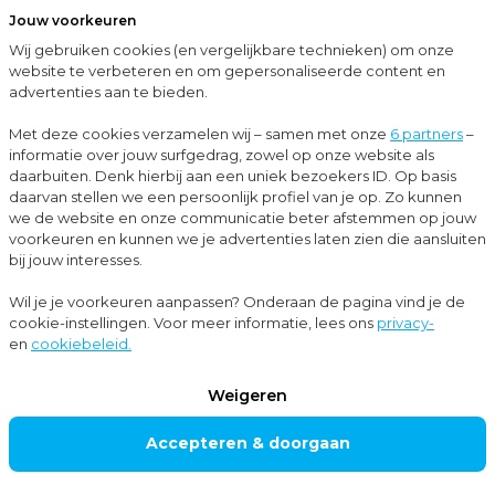
Jouw voorkeuren
Menu
Wij gebruiken cookies (en vergelijkbare technieken) om onze
Sluit
website te verbeteren en om gepersonaliseerde content en
advertenties aan te bieden.
…
Internationaal ondernemen
German Desk
Met deze cookies verzamelen wij – samen met onze
6 partners
–
informatie over jouw surfgedrag, zowel op onze website als
Internationaal ondernemen
daarbuiten. Denk hierbij aan een uniek bezoekers ID. Op basis
GERMAN
daarvan stellen we een persoonlijk profiel van je op. Zo kunnen
we de website en onze communicatie beter afstemmen op jouw
DESK
voorkeuren en kunnen we je advertenties laten zien die aansluiten
bij jouw interesses.
Wil je je voorkeuren aanpassen? Onderaan de pagina vind je de
Onderneem je in Duitsland of heb je plannen om de
cookie-instellingen. Voor meer informatie, lees ons
privacy-
en
cookiebeleid.
Duitse markt te betreden? In Duitsland gaat alles nét
even anders. Op de German Desk van Moore MKW
Weigeren
werken onze Nederlandse en Duitse adviseurs
Accepteren & doorgaan
gezamenlijk aan jouw succes over de grens.