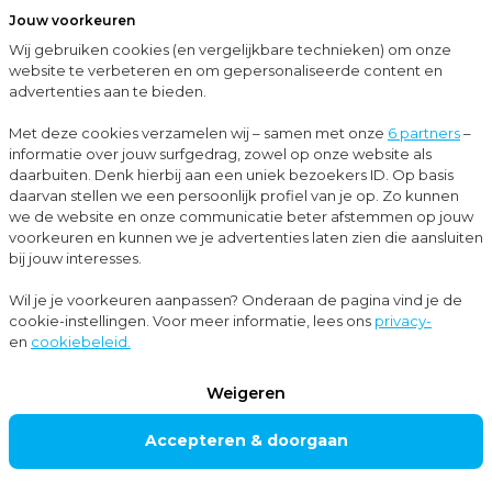
Jouw voorkeuren
Menu
Wij gebruiken cookies (en vergelijkbare technieken) om onze
Sluit
website te verbeteren en om gepersonaliseerde content en
advertenties aan te bieden.
…
Corporate finance
Rendementsverbetering bedrijf
Met deze cookies verzamelen wij – samen met onze
6 partners
–
informatie over jouw surfgedrag, zowel op onze website als
Corporate finance
daarbuiten. Denk hierbij aan een uniek bezoekers ID. Op basis
RENDEMENT
daarvan stellen we een persoonlijk profiel van je op. Zo kunnen
we de website en onze communicatie beter afstemmen op jouw
SVERBETERI
voorkeuren en kunnen we je advertenties laten zien die aansluiten
bij jouw interesses.
NG BEDRIJF
Wil je je voorkeuren aanpassen? Onderaan de pagina vind je de
cookie-instellingen. Voor meer informatie, lees ons
privacy-
en
cookiebeleid.
Gaan de zaken wat minder dan voorheen, maar is het
lastig om de vinger op de zere plek te leggen? Of
Weigeren
heb je als ondernemer juist het gevoel dat je veel
Accepteren & doorgaan
meer rendement met jouw onderneming kunt
behalen? En vraag je je af: hoe moeten we dat doen?