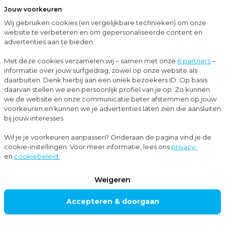
Jouw voorkeuren
Menu
Wij gebruiken cookies (en vergelijkbare technieken) om onze
Sluit
website te verbeteren en om gepersonaliseerde content en
advertenties aan te bieden.
…
Corporate finance
Bedrijfsovername
Met deze cookies verzamelen wij – samen met onze
6 partners
–
informatie over jouw surfgedrag, zowel op onze website als
Corporate finance
daarbuiten. Denk hierbij aan een uniek bezoekers ID. Op basis
BEDRIJFSOV
daarvan stellen we een persoonlijk profiel van je op. Zo kunnen
we de website en onze communicatie beter afstemmen op jouw
ERNAME
voorkeuren en kunnen we je advertenties laten zien die aansluiten
bij jouw interesses.
Wil je je voorkeuren aanpassen? Onderaan de pagina vind je de
Ga je een onderneming kopen of ben je op zoek
cookie-instellingen. Voor meer informatie, lees ons
privacy-
en
cookiebeleid.
naar ondernemingen of onderdelen van
ondernemingen om de marktpositie van jouw eigen
Weigeren
onderneming te versterken? De koop of verkoop van
Accepteren & doorgaan
een onderneming is een spannend en ingrijpend
proces. Voor jou als ondernemer een niet alledaagse