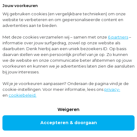
Jouw voorkeuren
Menu
Wij gebruiken cookies (en vergelijkbare technieken) om onze
Sluit
website te verbeteren en om gepersonaliseerde content en
advertenties aan te bieden.
…
Blogs
Versterk samen met Moore MKW jouw transportonderneming met schaalvergroting
Met deze cookies verzamelen wij – samen met onze
6 partners
–
informatie over jouw surfgedrag, zowel op onze website als
Blogs
daarbuiten. Denk hierbij aan een uniek bezoekers ID. Op basis
daarvan stellen we een persoonlijk profiel van je op. Zo kunnen
Corporate finance
+1
we de website en onze communicatie beter afstemmen op jouw
voorkeuren en kunnen we je advertenties laten zien die aansluiten
bij jouw interesses.
Versterk samen
Wil je je voorkeuren aanpassen? Onderaan de pagina vind je de
cookie-instellingen. Voor meer informatie, lees ons
privacy-
met Moore MKW
en
cookiebeleid.
jouw
Weigeren
transportonderne
Accepteren & doorgaan