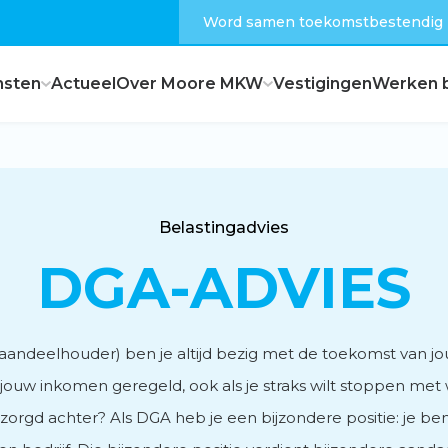
Word samen toekomstbestendig
nsten
Actueel
Over Moore MKW
Vestigingen
Werken b
Dagelijks bestuur
Belastingadvies
Raad van commissarissen
DGA-ADVIES
Hoe zijn wij georganiseerd?
aandeelhouder) ben je altijd bezig met de toekomst van jo
 Is jouw inkomen geregeld, ook als je straks wilt stoppen met
orgd achter? Als DGA heb je een bijzondere positie: je b
Feiten en cijfers