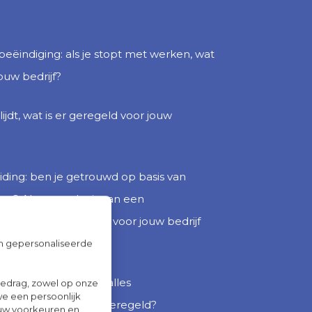
 beëindiging: als je stopt met werken, wat
ouw bedrijf?
lijdt, wat is er geregeld voor jouw
iding: ben je getrouwd op basis van
n? Als er sprake is van een
n voor jou als DGA en voor jouw bedrijf
om gepersonaliseerde
 je zakelijk en privé alles
gedrag, zowel op onze
we een persoonlijk
o optimaal mogelijk geregeld?
ouw voorkeuren en