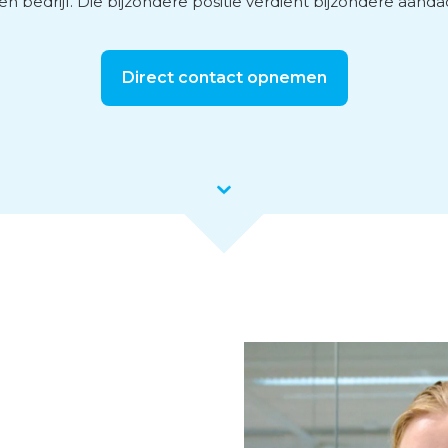
en bedrijf. Die bijzondere positie verdient bijzondere aanda
vies
Direct contact opnemen
men