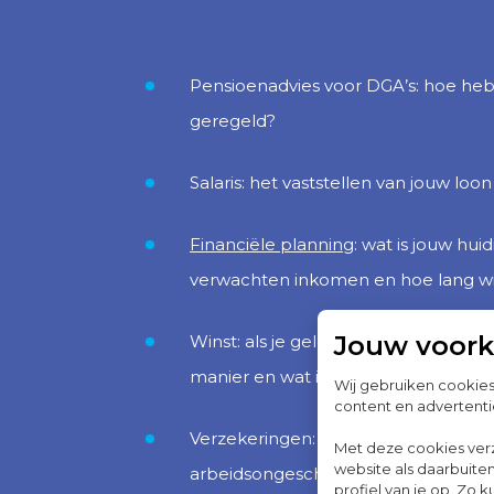
Pensioenadvies voor DGA’s: hoe heb
geregeld?
Salaris: het vaststellen van jouw loon
Financiële planning
: wat is jouw hui
verwachten inkomen en hoe lang wil
Jouw voor
Winst: als je geld uit jouw bedrijf wil
manier en wat is het beste moment
Wij gebruiken cookie
content en advertenti
Verzekeringen: heb je jezelf verzek
Met deze cookies ver
website als daarbuiten
arbeidsongeschiktheid en overlijden, zi
profiel van je op. Z