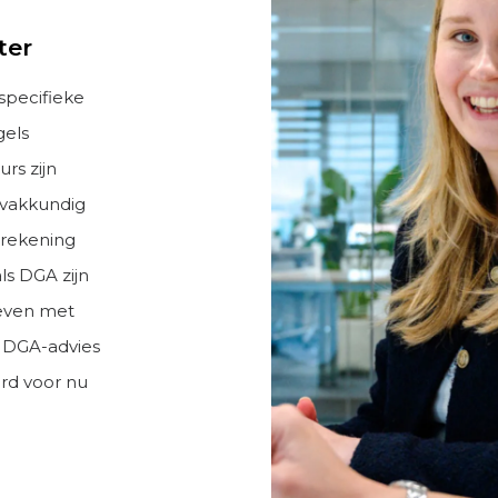
ter
specifieke
gels
rs zijn
 vakkundig
é rekening
ls DGA zijn
weven met
ls DGA-advies
ord voor nu