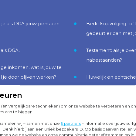
 je als DGA jouw pensioen
Bedrijfsopvolging- of
gebeurt er dan met j
 als DGA.
Testament: als je over
nabestaanden?
dige inkomen, wat is jouw te
 je door blijven werken?
Huwelijk en echtsche
huwelijkse voorwaarde
keuren
t halen, wat is dan de beste
echtscheiding, wat zij
?
dan de gevolgen?
s (en vergelijkbare technieken) om onze website te verbeteren en 
es aan te bieden.
erd tegen
Fiscale voordelen: heb
zamelen wij – samen met onze
6 partners
– informatie over jouw surf
. Denk hierbij aan een uniek bezoekers ID. Op basis daarvan stellen 
jn alle (bedrijfs)risico’s
belastingtechnisch z
o kunnen we de website en onze communicatie beter afstemmen op j