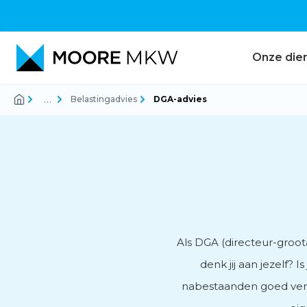
Onze die
…
Belastingadvies
DGA-advies
Accountancy
Audit
Belastingadvies
Als DGA (directeur-groot
denk jij aan jezelf?
nabestaanden goed verz
Corporate finance