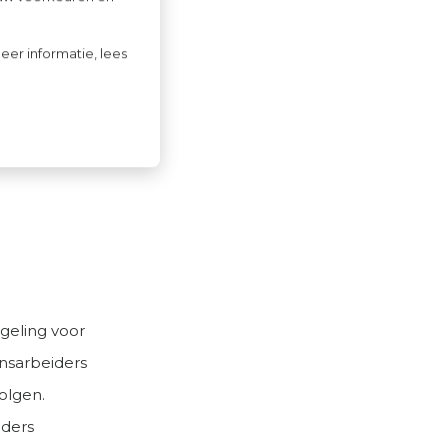
le
eer informatie, lees
egelmatig
heid? Lees
geling voor
ensarbeiders
olgen.
iders