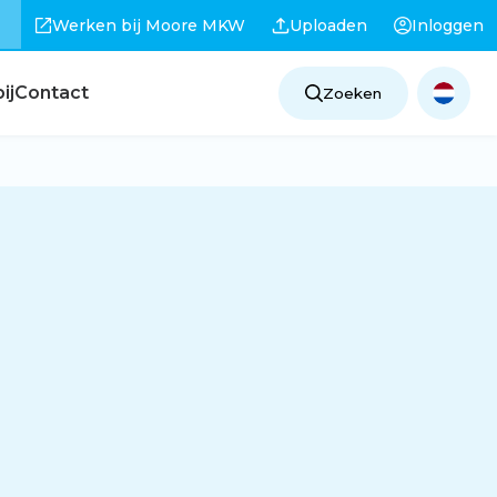
Werken bij Moore MKW
Uploaden
Inloggen
ij
Contact
Zoeken