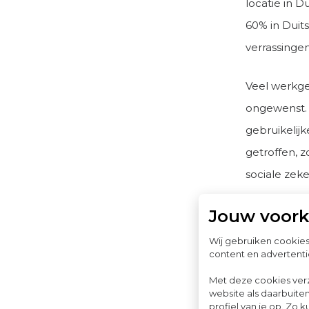
locatie in D
60% in Duits
verrassingen
Veel werkge
ongewenst. 
gebruikelijk
getroffen, z
sociale zeke
Jouw voor
Wij gebruiken cookie
Sociale 
content en advertenti
De Europese
Met deze cookies ver
website als daarbuiten
zekerheid, 
profiel van je op. Z