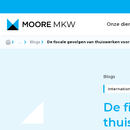
Onze die
…
Blogs
De fiscale gevolgen van thuiswerken voor
Accountancy
Audit
Blogs
Internati
Belastingadvies
De f
thui
Corporate finance