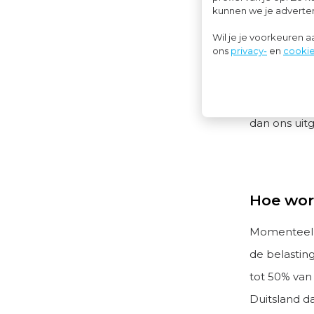
kunnen we je advertent
(telewerken
Wil je je voorkeuren 
zekerheidspo
ons
privacy-
en
cookie
thuiswerke
Wil je meer
dan ons uitg
Hoe word
Momenteel 
de belastin
tot 50% van
Duitsland d