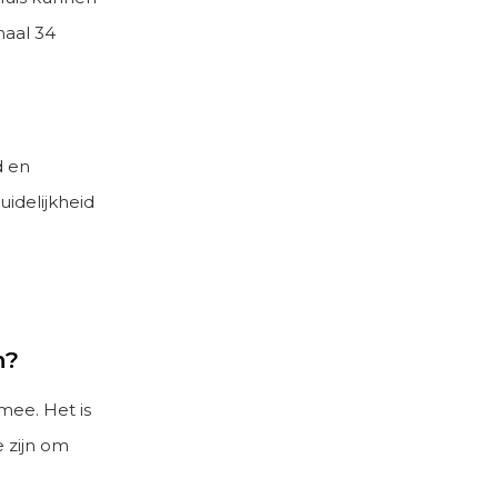
maal 34
d en
idelijkheid
n?
mee. Het is
e zijn om