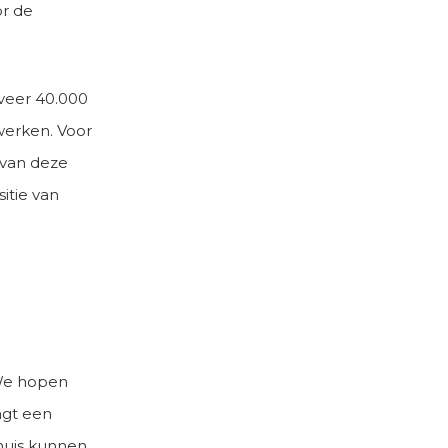
or de
eveer 40.000
werken. Voor
t van deze
itie van
 We hopen
aagt een
thuis kunnen