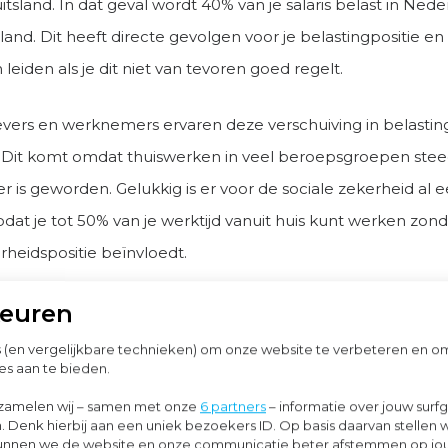
uitsland. In dat geval wordt 40% van je salaris belast in Ned
land. Dit heeft directe gevolgen voor je belastingpositie en
 leiden als je dit niet van tevoren goed regelt.
vers en werknemers ervaren deze verschuiving in belasting
Dit komt omdat thuiswerken in veel beroepsgroepen stee
er is geworden. Gelukkig is er voor de sociale zekerheid al 
odat je tot 50% van je werktijd vanuit huis kunt werken zonde
rheidspositie beïnvloedt.
keuren
s (en vergelijkbare technieken) om onze website te verbeteren en 
zekerheid en veranderingen voor grensar
es aan te bieden.
 lidstaten hebben een raamovereenkomst opgesteld voor
zamelen wij – samen met onze
6 partners
– informatie over jouw surf
. Denk hierbij aan een uniek bezoekers ID. Op basis daarvan stellen 
waardoor grensarbeiders tot 50% van hun werktijd vanuit hu
o kunnen we de website en onze communicatie beter afstemmen op j