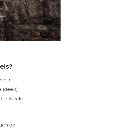
els?
ig in
e (deels)
 je fiscale
agen op