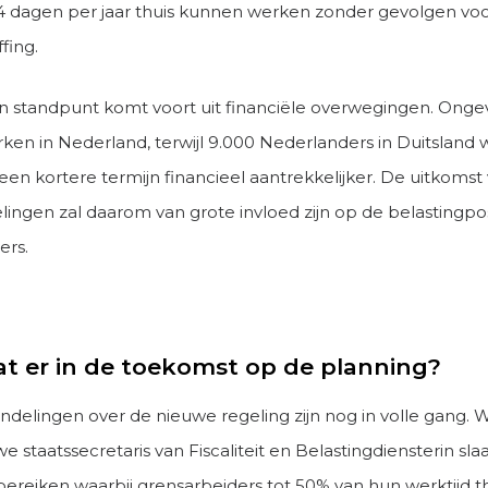
 dagen per jaar thuis kunnen werken zonder gevolgen vo
fing.
l in standpunt komt voort uit financiële overwegingen. Ong
rken in Nederland, terwijl 9.000 Nederlanders in Duitsland 
 een kortere termijn financieel aantrekkelijker. De uitkoms
ingen zal daarom van grote invloed zijn op de belastingpos
ers.
at er in de toekomst op de planning?
delingen over de nieuwe regeling zijn nog in volle gang.
e staatssecretaris van Fiscaliteit en Belastingdiensterin sl
bereiken waarbij grensarbeiders tot 50% van hun werktijd 