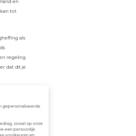
erland en
 kan tot
heffing als
ds
een regeling
r dat dit je
om gepersonaliseerde
beiders
 de sociale
gedrag, zowel op onze
we een persoonlijk
is
ouw voorkeuren en