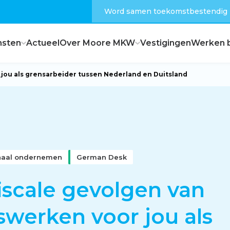
Word samen toekomstbestendig
nsten
Actueel
Over Moore MKW
Vestigingen
Werken b
 jou als grensarbeider tussen Nederland en Duitsland
Dagelijks bestuur
Raad van commissarissen
onaal ondernemen
German Desk
Hoe zijn wij georganiseerd?
iscale gevolgen van
swerken voor jou als
Feiten en cijfers