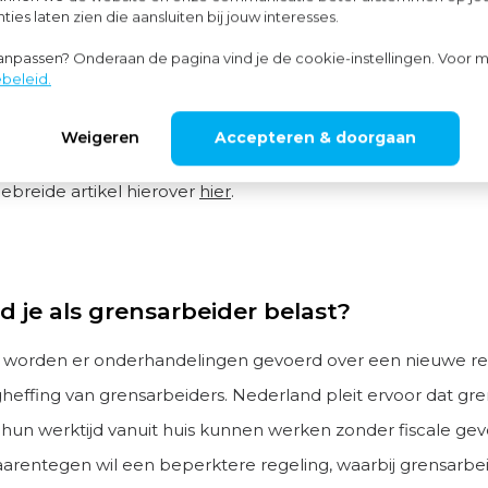
ies laten zien die aansluiten bij jouw interesses.
) kunnen werken zonder dat dit invloed heeft op hun socia
aanpassen? Onderaan de pagina vind je de cookie-instellingen. Voor m
sitie. Dit biedt meer flexibiliteit voor grensarbeiders die r
beleid.
n.
Weigeren
Accepteren & doorgaan
 weten over de impact van thuiswerken op je sociale zeker
ebreide artikel hierover
hier
.
 je als grensarbeider belast?
worden er onderhandelingen gevoerd over een nieuwe re
gheffing van grensarbeiders. Nederland pleit ervoor dat gr
 hun werktijd vanuit huis kunnen werken zonder fiscale gev
aarentegen wil een beperktere regeling, waarbij grensarbe