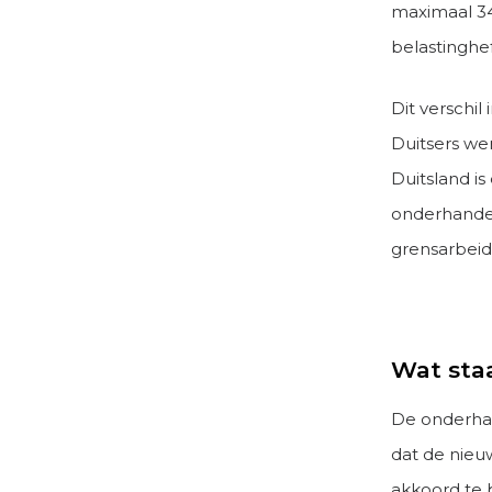
maximaal 34
belastinghef
Dit verschi
Duitsers we
Duitsland is
onderhandel
grensarbeid
Wat sta
De onderhan
dat de nieuw
akkoord te 