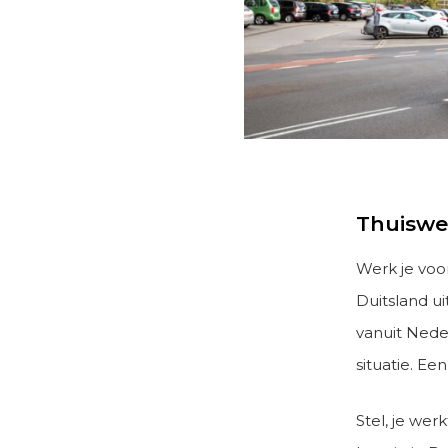
Thuiswer
Werk je voo
Duitsland ui
vanuit Neder
situatie. Ee
Stel, je we