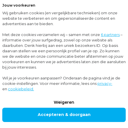
Jouw voorkeuren
Menu
Wij gebruiken cookies (en vergelijkbare technieken) om onze
Sluit
website te verbeteren en om gepersonaliseerde content en
advertenties aan te bieden.
…
Blogs
Nieuwe plannen voor zzp’ers: wat betekent het coalitieakkoord voor de zorg?
Met deze cookies verzamelen wij – samen met onze
6 partners
–
informatie over jouw surfgedrag, zowel op onze website als
Blogs
daarbuiten. Denk hierbij aan een uniek bezoekers ID. Op basis
daarvan stellen we een persoonlijk profiel van je op. Zo kunnen
Belastingadvies
+1
we de website en onze communicatie beter afstemmen op jouw
voorkeuren en kunnen we je advertenties laten zien die aansluiten
bij jouw interesses.
Nieuwe plannen
Wil je je voorkeuren aanpassen? Onderaan de pagina vind je de
cookie-instellingen. Voor meer informatie, lees ons
privacy-
voor zzp’ers: wat
en
cookiebeleid.
betekent het
Weigeren
coalitieakkoord
Accepteren & doorgaan