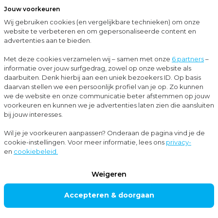
Jouw voorkeuren
Menu
Wij gebruiken cookies (en vergelijkbare technieken) om onze
Sluit
website te verbeteren en om gepersonaliseerde content en
advertenties aan te bieden.
Up-to-date met Moore MKW
Vakantiekrachten aannemen in 2026: Alles over contracten, lonen en werktijden
Met deze cookies verzamelen wij – samen met onze
6 partners
–
informatie over jouw surfgedrag, zowel op onze website als
Nieuws
daarbuiten. Denk hierbij aan een uniek bezoekers ID. Op basis
daarvan stellen we een persoonlijk profiel van je op. Zo kunnen
Personeels- en salarisadvies
+1
we de website en onze communicatie beter afstemmen op jouw
voorkeuren en kunnen we je advertenties laten zien die aansluiten
bij jouw interesses.
Vakantiekrachten
Wil je je voorkeuren aanpassen? Onderaan de pagina vind je de
cookie-instellingen. Voor meer informatie, lees ons
privacy-
aannemen in 2026:
en
cookiebeleid.
Alles over
Weigeren
contracten, lonen
Accepteren & doorgaan