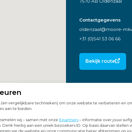
7570 AB Oldenzaal
Contactgegevens
oldenzaal@moore-mkw
+31 (0)541 53 06 66
Bekijk route
keuren
s (en vergelijkbare technieken) om onze website te verbeteren en 
es aan te bieden.
zamelen wij – samen met onze
6 partners
– informatie over jouw surf
. Denk hierbij aan een uniek bezoekers ID. Op basis daarvan stellen 
o kunnen we de website en onze communicatie beter afstemmen op j