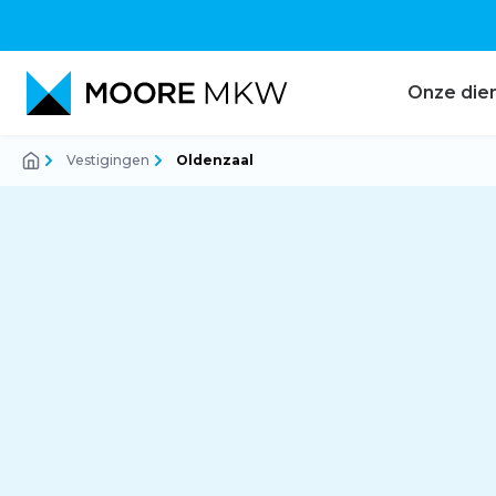
Onze die
Vestigingen
Oldenzaal
Accountancy
Audit
Belastingadvies
Corporate finance