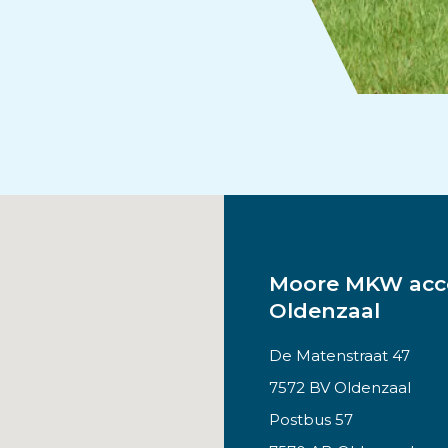
Moore MKW acco
Oldenzaal
De Matenstraat 47
7572 BV Oldenzaal
Postbus 57