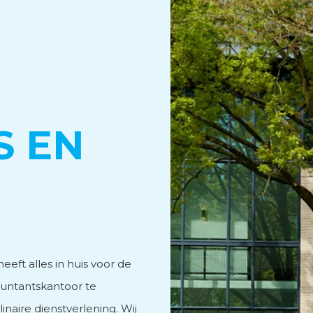
vies
S EN
men
eft alles in huis voor de
untantskantoor te
naire dienstverlening. Wij