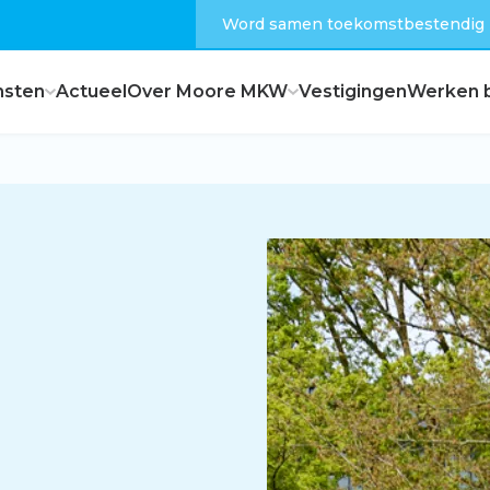
Word samen toekomstbestendig
nsten
Actueel
Over Moore MKW
Vestigingen
Werken b
Dagelijks bestuur
Raad van commissarissen
Hoe zijn wij georganiseerd?
Feiten en cijfers