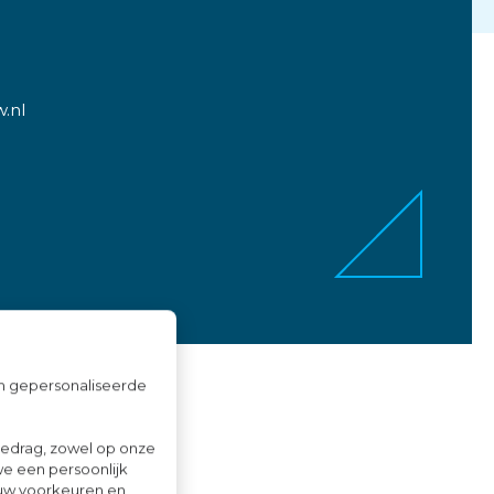
.nl
om gepersonaliseerde
gedrag, zowel op onze
we een persoonlijk
ouw voorkeuren en