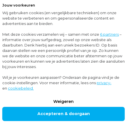
Jouw voorkeuren
Menu
Wij gebruiken cookies (en vergelijkbare technieken) om onze
Sluit
website te verbeteren en om gepersonaliseerde content en
advertenties aan te bieden.
…
Corporate finance
Bedrijfsfinanciering
Met deze cookies verzamelen wij – samen met onze
6 partners
–
informatie over jouw surfgedrag, zowel op onze website als
Corporate finance
daarbuiten. Denk hierbij aan een uniek bezoekers ID. Op basis
BEDRIJFSFIN
daarvan stellen we een persoonlijk profiel van je op. Zo kunnen
we de website en onze communicatie beter afstemmen op jouw
ANCIERING
voorkeuren en kunnen we je advertenties laten zien die aansluiten
bij jouw interesses.
Wil je je voorkeuren aanpassen? Onderaan de pagina vind je de
Het realiseren van een passende financiering voor
cookie-instellingen. Voor meer informatie, lees ons
privacy-
en
cookiebeleid.
jouw onderneming kan een grote uitdaging zijn.
Doordat het financieringslandschap de afgelopen
Weigeren
jaren sterk veranderd is, zijn er voor jou als
Accepteren & doorgaan
ondernemer naast reguliere banken nog talrijke
andere opties om je bedrijfsplannen te financieren.