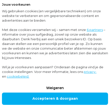
Jouw voorkeuren
Menu
Wij gebruiken cookies (en vergelijkbare technieken) om onze
Sluit
website te verbeteren en om gepersonaliseerde content en
advertenties aan te bieden.
Privacyverklaring
Met deze cookies verzamelen wij – samen met onze
6 partners
–
informatie over jouw surfgedrag, zowel op onze website als
Over de verwerking van persoonsgegevens
daarbuiten. Denk hierbij aan een uniek bezoekers ID. Op basis
PRIVACYVER
daarvan stellen we een persoonlijk profiel van je op. Zo kunnen
we de website en onze communicatie beter afstemmen op jouw
KLARING
voorkeuren en kunnen we je advertenties laten zien die aansluiten
bij jouw interesses.
Wil je je voorkeuren aanpassen? Onderaan de pagina vind je de
Deze pagina is met de grootst mogelijke zorg
cookie-instellingen. Voor meer informatie, lees ons
privacy-
en
cookiebeleid.
samengesteld voor online gebruikers rondom Moore
MKW. Als je vragen hebt, kun je altijd contact
Weigeren
opnemen via marketing@moore-mkw.nl.
Accepteren & doorgaan
Neem contact op