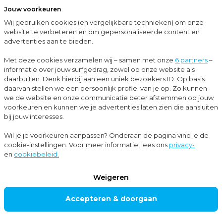
Jouw voorkeuren
Menu
Wij gebruiken cookies (en vergelijkbare technieken) om onze
Sluit
website te verbeteren en om gepersonaliseerde content en
advertenties aan te bieden.
…
Internationaal ondernemen
German Desk voor particulieren
Met deze cookies verzamelen wij – samen met onze
6 partners
–
informatie over jouw surfgedrag, zowel op onze website als
Internationaal ondernemen
daarbuiten. Denk hierbij aan een uniek bezoekers ID. Op basis
GERMAN
daarvan stellen we een persoonlijk profiel van je op. Zo kunnen
we de website en onze communicatie beter afstemmen op jouw
DESK VOOR
voorkeuren en kunnen we je advertenties laten zien die aansluiten
bij jouw interesses.
PARTICULIER
EN
Wil je je voorkeuren aanpassen? Onderaan de pagina vind je de
cookie-instellingen. Voor meer informatie, lees ons
privacy-
en
cookiebeleid.
Ga je werken in Duitsland of werk je vanuit Nederland
Weigeren
voor een Duitse werkgever? Heb je plannen om
Accepteren & doorgaan
vanuit Nederland naar Duitsland te verhuizen? Als je
de grens overgaat om in Duitsland te wonen of