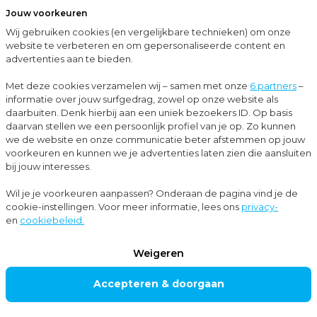
Jouw voorkeuren
Menu
Wij gebruiken cookies (en vergelijkbare technieken) om onze
Sluit
website te verbeteren en om gepersonaliseerde content en
advertenties aan te bieden.
Up-to-date met Moore MKW
Vakantiekrachten aannemen in 2026: Alles over contracten, lonen en werktijden
Met deze cookies verzamelen wij – samen met onze
6 partners
–
informatie over jouw surfgedrag, zowel op onze website als
Nieuws
daarbuiten. Denk hierbij aan een uniek bezoekers ID. Op basis
daarvan stellen we een persoonlijk profiel van je op. Zo kunnen
Personeels- en salarisadvies
+1
we de website en onze communicatie beter afstemmen op jouw
voorkeuren en kunnen we je advertenties laten zien die aansluiten
bij jouw interesses.
Vakantiekrachten
Wil je je voorkeuren aanpassen? Onderaan de pagina vind je de
cookie-instellingen. Voor meer informatie, lees ons
privacy-
aannemen in 2026:
en
cookiebeleid.
Alles over
Weigeren
contracten, lonen
Accepteren & doorgaan