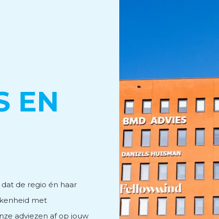
vies
S EN
men
 dat de regio én haar
kkenheid met
nze adviezen af op jouw