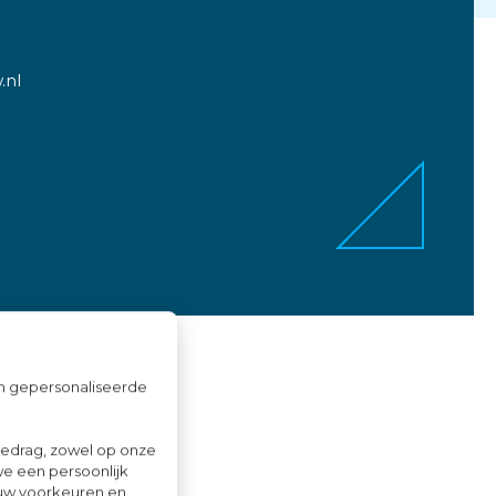
.nl
om gepersonaliseerde
gedrag, zowel op onze
we een persoonlijk
ouw voorkeuren en