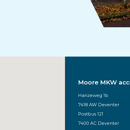
Moore MKW acco
Hanzeweg 1b
7418 AW Deventer
Postbus 121
7400 AC Deventer