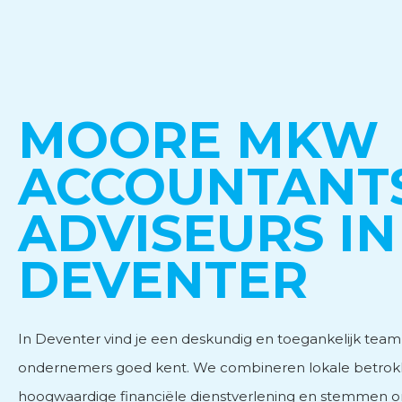
Personeels- en salarisad
MOORE MKW
Subsidieadvies
ACCOUNTANT
Internationaal onderne
ADVISEURS IN
DEVENTER
In Deventer vind je een deskundig en toegankelijk team
ondernemers goed kent. We combineren lokale betro
hoogwaardige financiële dienstverlening en stemmen o