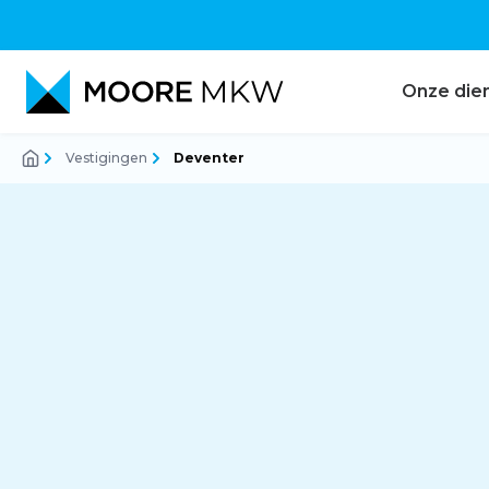
Onze die
Vestigingen
Deventer
Accountancy
Audit
Belastingadvies
Corporate finance