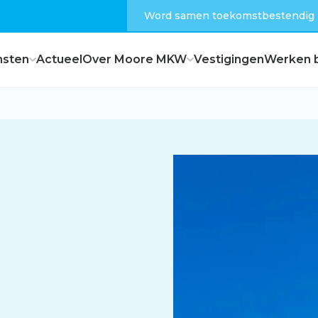
Word samen toekomstbestendig
nsten
Actueel
Over Moore MKW
Vestigingen
Werken b
Dagelijks bestuur
Raad van commissarissen
Hoe zijn wij georganiseerd?
Feiten en cijfers