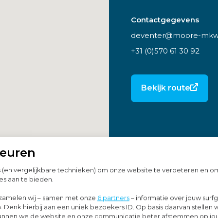
Contactgegevens
deventer@moore-mkw
+31 (0)570 61 30 92
Bekijk route
keuren
s (en vergelijkbare technieken) om onze website te verbeteren en 
es aan te bieden.
zamelen wij – samen met onze
6 partners
– informatie over jouw surf
. Denk hierbij aan een uniek bezoekers ID. Op basis daarvan stellen 
o kunnen we de website en onze communicatie beter afstemmen op j