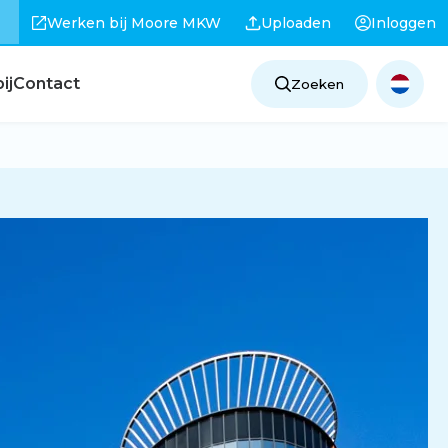
Werken bij Moore MKW
Uploaden
Inloggen
ij
Contact
Zoeken