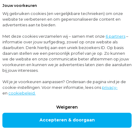
Jouw voorkeuren
Menu
Wij gebruiken cookies (en vergelijkbare technieken) om onze
Sluit
website te verbeteren en om gepersonaliseerde content en
advertenties aan te bieden.
…
Subsidieadvies
MIT: Mkb-Innovatiestimulering Regio en Topsectoren
Met deze cookies verzamelen wij – samen met onze
6 partners
–
informatie over jouw surfgedrag, zowel op onze website als
Onze diensten
daarbuiten. Denk hierbij aan een uniek bezoekers ID. Op basis
MIT: MKB-
daarvan stellen we een persoonlijk profiel van je op. Zo kunnen
we de website en onze communicatie beter afstemmen op jouw
INNOVATIEST
voorkeuren en kunnen we je advertenties laten zien die aansluiten
IMULERING
bij jouw interesses.
REGIO EN
Wil je je voorkeuren aanpassen? Onderaan de pagina vind je de
cookie-instellingen. Voor meer informatie, lees ons
privacy-
TOPSECTORE
en
cookiebeleid.
N
Weigeren
Accepteren & doorgaan
Ben jij een innovatieve mkb-ondernemer en wil een
idee uitwerken tot een concreet innovatieproject?