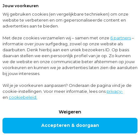
Jouw voorkeuren
Menu
Wij gebruiken cookies (en vergelijkbare technieken) om onze
Sluit
website te verbeteren en om gepersonaliseerde content en
advertenties aan te bieden.
…
Belastingadvies
Bedrijfsopvolging
Met deze cookies verzamelen wij – samen met onze
6 partners
–
informatie over jouw surfgedrag, zowel op onze website als
Belastingadvies
daarbuiten. Denk hierbij aan een uniek bezoekers ID. Op basis
BEDRIJFSOP
daarvan stellen we een persoonlijk profiel van je op. Zo kunnen
we de website en onze communicatie beter afstemmen op jouw
VOLGING
voorkeuren en kunnen we je advertenties laten zien die aansluiten
bij jouw interesses.
Wil je je voorkeuren aanpassen? Onderaan de pagina vind je de
Of je nu jouw levenswerk overdraagt aan een
cookie-instellingen. Voor meer informatie, lees ons
privacy-
en
cookiebeleid.
familielid, een deel van het vermogen wilt
veiligstellen voor toekomstige generaties, of jouw
Weigeren
werknemers wilt laten participeren in het succes van
Accepteren & doorgaan
jouw onderneming. Bij Moore MKW begrijpen we dat
bedrijfsopvolging meer is dan alleen een zakelijke