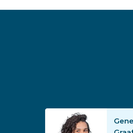
Gene
Graa