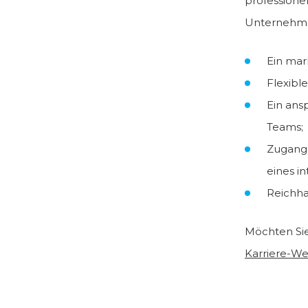
professionel
Unternehme
Ein mar
Flexibl
Ein ans
Teams;
Zugang 
eines i
Reichha
Möchten Si
Karriere-We