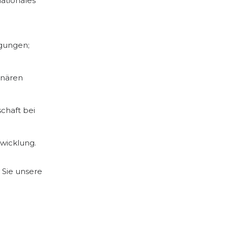
nationales
ngungen;
inären
chaft bei
twicklung.
Sie unsere