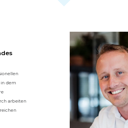
ndes
sionellen
 in dem
re
rch arbeiten
ereichen