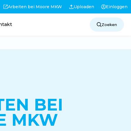
Arbeiten bei Moore MKW
Uploaden
Einloggen
ntakt
Zoeken
TEN BEI
E MKW