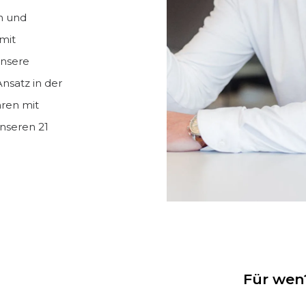
n und
mit
Unsere
nsatz in der
hren mit
nseren 21
Für wen