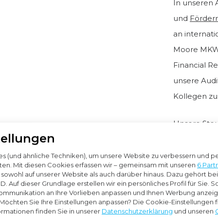
In unseren 
und
Förder
an internat
Moore MKW 
Financial R
unsere Audi
Kollegen z
Unsere Steu
tellungen
mit Frages
Umsatzsteu
 (und ähnliche Techniken), um unsere Website zu verbessern und per
en. Mit diesen Cookies erfassen wir – gemeinsam mit unseren
6 Part
zu internati
, sowohl auf unserer Website als auch darüber hinaus. Dazu gehört be
. Auf dieser Grundlage erstellen wir ein persönliches Profil für Sie. 
Unternehmen
ommunikation an Ihre Vorlieben anpassen und Ihnen Werbung anzeige
oder aber f
 Möchten Sie Ihre Einstellungen anpassen? Die Cookie-Einstellungen f
ormationen finden Sie in unserer
Datenschutzerklärung
und unseren
Niederlanden