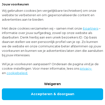
Jouw voorkeuren
Menu
Wij gebruiken cookies (en vergelijkbare technieken) om onze
Sluit
website te verbeteren en om gepersonaliseerde content en
advertenties aan te bieden.
…
Cases
Moore MKW regelt alles rondom subsidies voor PLUS Severijn
Met deze cookies verzamelen wij – samen met onze
6 partners
–
informatie over jouw surfgedrag, zowel op onze website als
Cases
daarbuiten. Denk hierbij aan een uniek bezoekers ID. Op basis
daarvan stellen we een persoonlijk profiel van je op. Zo kunnen
Subsidieadvies
we de website en onze communicatie beter afstemmen op jouw
voorkeuren en kunnen we je advertenties laten zien die aansluiten
bij jouw interesses.
Moore MKW regelt
Wil je je voorkeuren aanpassen? Onderaan de pagina vind je de
cookie-instellingen. Voor meer informatie, lees ons
privacy-
alles rondom
en
cookiebeleid.
subsidies voor
Weigeren
PLUS Severijn
Accepteren & doorgaan